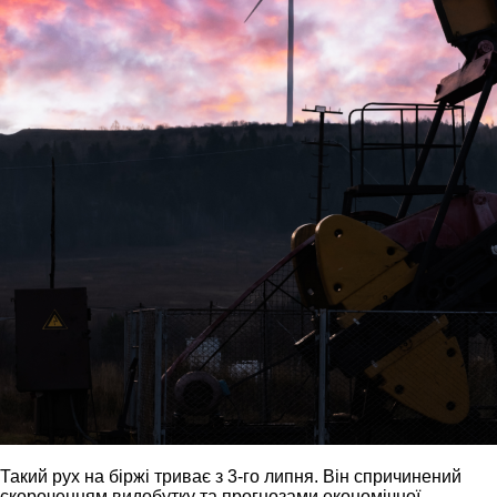
Такий рух на біржі триває з 3-го липня. Він спричинений
скороченням видобутку та прогнозами економічної