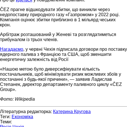
ČEZ прагне відшкодувати збитки, що виникли через
недопоставку природного газу «Газпромом» у 2022 році.
Компанія оцінює збитки приблизно в 1 мільярд чеських
крон.
Арбітраж розташований у Женеві та розглядатиметься
трибуналом із трьох членів.
Нагадаємо
, у червні Чехія підписала договори про поставку
ядерного палива з Францією та США, щоб зменшити
енергетичну залежність від Росії
«Нашою метою було диверсифікувати кількість
постачальників, щоб мінімізувати ризик можливих збоїв у
постачанні з будь-якої причини», — заявив Ладислав
Степанек, директор департаменту паливного циклу «ČEZ
Group».
Фото: Wikipedia
Літературна редакторка:
Катерина Кругова
Теги:
Економіка
Теми:
Росія
Чехія