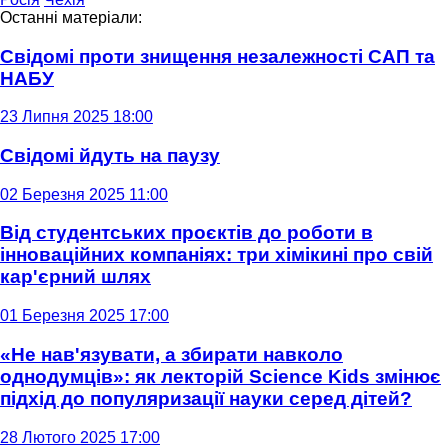
Останні матеріали:
Свідомі проти знищення незалежності САП та
НАБУ
23 Липня 2025 18:00
Свідомі йдуть на паузу
02 Березня 2025 11:00
Від студентських проєктів до роботи в
інноваційних компаніях: три хімікині про свій
кар'єрний шлях
01 Березня 2025 17:00
«Не нав'язувати, а збирати навколо
однодумців»: як лекторій Science Kids змінює
підхід до популяризації науки серед дітей?
28 Лютого 2025 17:00