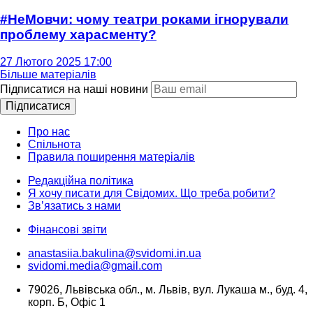
#НеМовчи: чому театри роками ігнорували
проблему харасменту?
27 Лютого 2025 17:00
Більше матеріалів
Підписатися на наші новини
Підписатися
Про нас
Спільнота
Правила поширення матеріалів
Редакційна політика
Я хочу писати для Свідомих. Що треба робити?
Зв’язатись з нами
Фінансові звіти
anastasiia.bakulina@svidomi.in.ua
svidomi.media@gmail.com
79026, Львівська обл., м. Львів, вул. Лукаша м., буд. 4,
корп. Б, Офіс 1