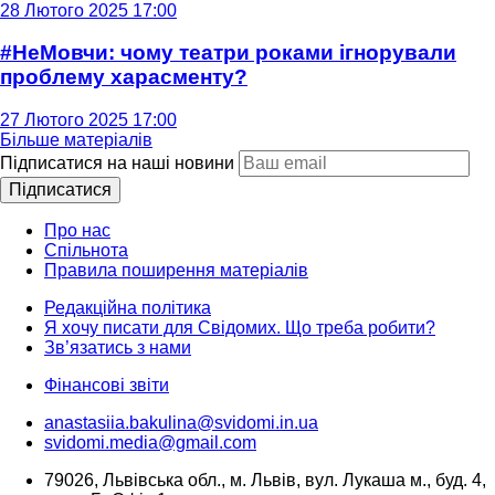
28 Лютого 2025 17:00
#НеМовчи: чому театри роками ігнорували
проблему харасменту?
27 Лютого 2025 17:00
Більше матеріалів
Підписатися на наші новини
Підписатися
Про нас
Спільнота
Правила поширення матеріалів
Редакційна політика
Я хочу писати для Свідомих. Що треба робити?
Зв’язатись з нами
Фінансові звіти
anastasiia.bakulina@svidomi.in.ua
svidomi.media@gmail.com
79026, Львівська обл., м. Львів, вул. Лукаша м., буд. 4,