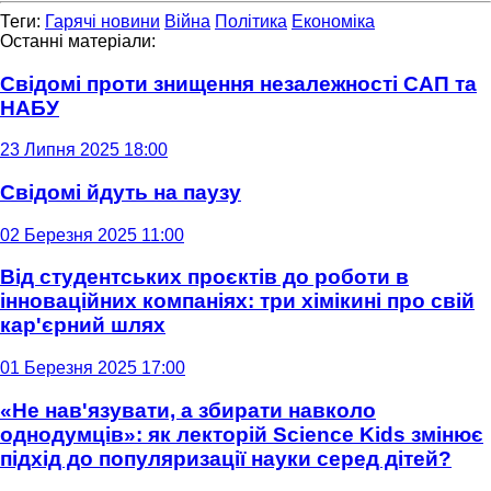
Теги:
Гарячі новини
Війна
Політика
Економіка
Останні матеріали:
Свідомі проти знищення незалежності САП та
НАБУ
23 Липня 2025 18:00
Свідомі йдуть на паузу
02 Березня 2025 11:00
Від студентських проєктів до роботи в
інноваційних компаніях: три хімікині про свій
кар'єрний шлях
01 Березня 2025 17:00
«Не нав'язувати, а збирати навколо
однодумців»: як лекторій Science Kids змінює
підхід до популяризації науки серед дітей?