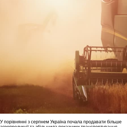
У порівнянні з серпнем Україна почала продавати більше
агропродукції та збільшила показники транспортування