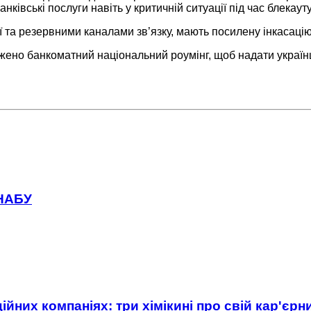
анківські послуги навіть у критичній ситуації під час блекау
 та резервними каналами зв’язку, мають посилену інкасацію
о банкоматний національний роумінг, щоб надати українця
 НАБУ
ійних компаніях: три хімікині про свій кар'єр