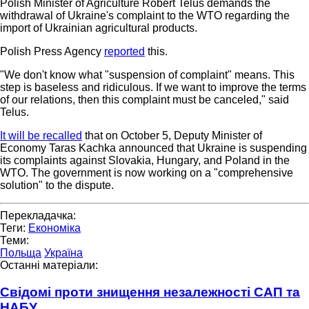
Polish Minister of Agriculture Robert Telus demands the
withdrawal of Ukraine's complaint to the WTO regarding the
import of Ukrainian agricultural products.
Polish Press Agency
reported
this.
"We don't know what "suspension of complaint" means. This
step is baseless and ridiculous. If we want to improve the terms
of our relations, then this complaint must be canceled," said
Telus.
It will be recalled
that on October 5, Deputy Minister of
Economy Taras Kachka announced that Ukraine is suspending
its complaints against Slovakia, Hungary, and Poland in the
WTO. The government is now working on a "comprehensive
solution" to the dispute.
Перекладачка:
Теги:
Економіка
Теми:
Польща
Україна
Останні матеріали:
Свідомі проти знищення незалежності САП та
НАБУ