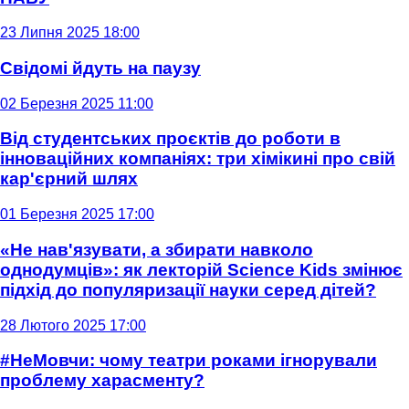
23 Липня 2025 18:00
Свідомі йдуть на паузу
02 Березня 2025 11:00
Від студентських проєктів до роботи в
інноваційних компаніях: три хімікині про свій
кар'єрний шлях
01 Березня 2025 17:00
«Не нав'язувати, а збирати навколо
однодумців»: як лекторій Science Kids змінює
підхід до популяризації науки серед дітей?
28 Лютого 2025 17:00
#НеМовчи: чому театри роками ігнорували
проблему харасменту?