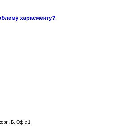
роблему харасменту?
корп. Б, Офіс 1