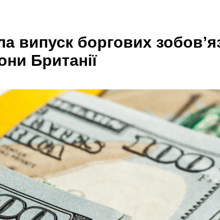
ла випуск боргових зобовʼяз
они Британії