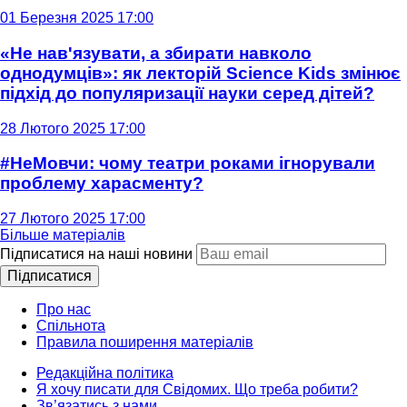
01 Березня 2025 17:00
«Не нав'язувати, а збирати навколо
однодумців»: як лекторій Science Kids змінює
підхід до популяризації науки серед дітей?
28 Лютого 2025 17:00
#НеМовчи: чому театри роками ігнорували
проблему харасменту?
27 Лютого 2025 17:00
Більше матеріалів
Підписатися на наші новини
Підписатися
Про нас
Спільнота
Правила поширення матеріалів
Редакційна політика
Я хочу писати для Свідомих. Що треба робити?
Зв’язатись з нами