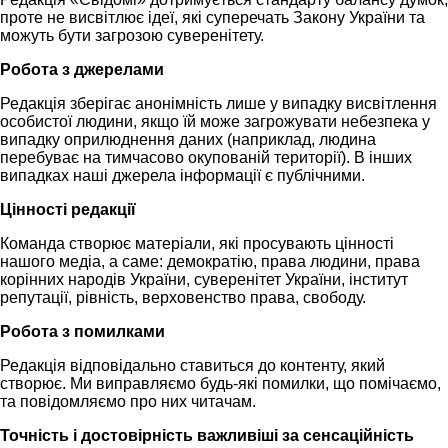
проте не висвітлює ідеї, які суперечать Закону України та
можуть бути загрозою суверенітету.
Робота з джерелами
Редакція зберігає анонімність лише у випадку висвітлення
особистої людини, якщо їй може загрожувати небезпека у
випадку оприлюднення даних (наприклад, людина
перебуває на тимчасово окупованій території). В інших
випадках наші джерела інформації є публічними.
Цінності редакції
Команда створює матеріали, які просувають цінності
нашого медіа, а саме: демократію, права людини, права
корінних народів України, суверенітет України, інститут
репутації, рівність, верховенство права, свободу.
Робота з помилками
Редакція відповідально ставиться до контенту, який
створює. Ми виправляємо будь-які помилки, що помічаємо,
та повідомляємо про них читачам.
Точність і достовірність важливіші за сенсаційність