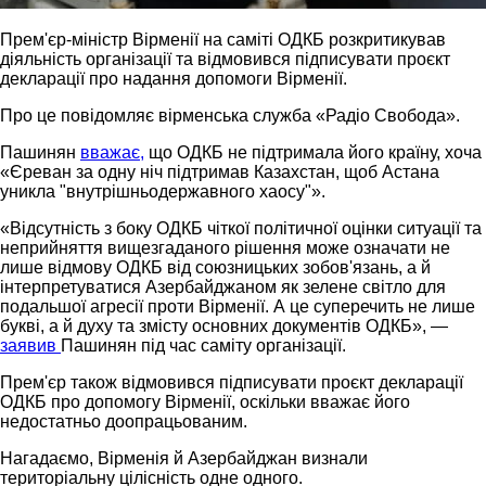
Прем'єр-міністр Вірменії на саміті ОДКБ розкритикував
діяльність організації та відмовився підписувати проєкт
декларації про надання допомоги Вірменії.
Про це повідомляє вірменська служба «Радіо Свобода».
Пашинян
вважає,
що ОДКБ не підтримала його країну, хоча
«Єреван за одну ніч підтримав Казахстан, щоб Астана
уникла "внутрішньодержавного хаосу"».
«Відсутність з боку ОДКБ чіткої політичної оцінки ситуації та
неприйняття вищезгаданого рішення може означати не
лише відмову ОДКБ від союзницьких зобов'язань, а й
інтерпретуватися Азербайджаном як зелене світло для
подальшої агресії проти Вірменії. А це суперечить не лише
букві, а й духу та змісту основних документів ОДКБ», —
заявив
Пашинян під час саміту організації.
Прем'єр також відмовився підписувати проєкт декларації
ОДКБ про допомогу Вірменії, оскільки вважає його
недостатньо доопрацьованим.
Нагадаємо, Вірменія й Азербайджан визнали
територіальну цілісність одне одного.