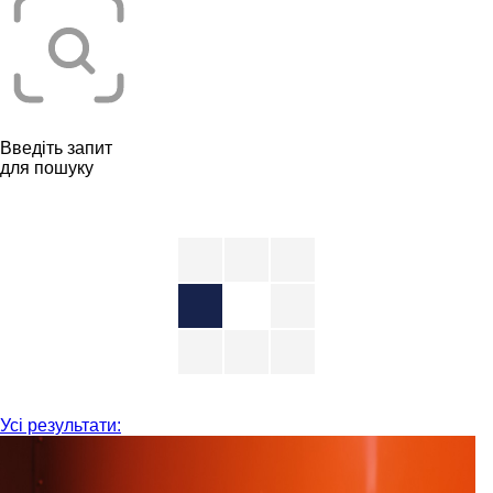
Введіть запит
для пошуку
Усі результати: