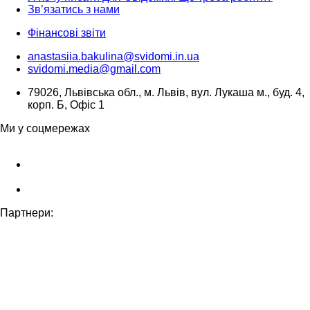
Зв’язатись з нами
Фінансові звіти
anastasiia.bakulina@svidomi.in.ua
svidomi.media@gmail.com
79026, Львівська обл., м. Львів, вул. Лукаша м., буд. 4,
корп. Б, Офіс 1
Ми у соцмережах
Партнери: