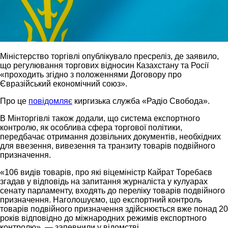
Міністерство торгівлі опублікувало пресреліз, де заявило,
що регулювання торгових відносин Казахстану та Росії
«проходить згідно з положеннями Договору про
Євразійський економічний союз».
Про це
повідомляє
киргизька служба «Радіо Свобода».
В Мінторгівлі також додали, що система експортного
контролю, як особлива сфера торгової політики,
передбачає отримання дозвільних документів, необхідних
для ввезення, вивезення та транзиту товарів подвійного
призначення.
«106 видів товарів, про які віцеміністр Кайрат Торебаєв
згадав у відповідь на запитання журналіста у кулуарах
сенату парламенту, входять до переліку товарів подвійного
призначення. Наголошуємо, що експортний контроль
товарів подвійного призначення здійснюється вже понад 20
років відповідно до міжнародних режимів експортного
контролю», — запевнили у відомстві.