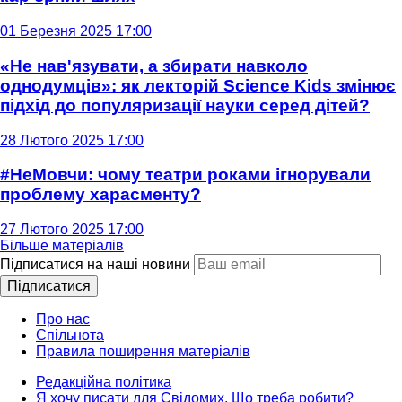
01 Березня 2025 17:00
«Не нав'язувати, а збирати навколо
однодумців»: як лекторій Science Kids змінює
підхід до популяризації науки серед дітей?
28 Лютого 2025 17:00
#НеМовчи: чому театри роками ігнорували
проблему харасменту?
27 Лютого 2025 17:00
Більше матеріалів
Підписатися на наші новини
Підписатися
Про нас
Спільнота
Правила поширення матеріалів
Редакційна політика
Я хочу писати для Свідомих. Що треба робити?