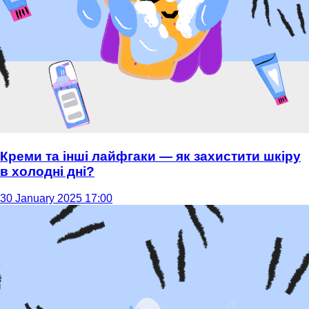
Креми та інші лайфгаки — як захистити шкіру
в холодні дні?
30 January 2025 17:00