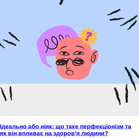
Ідеально або ніяк: що таке перфекціонізм та
як він впливає на здоров’я людини?