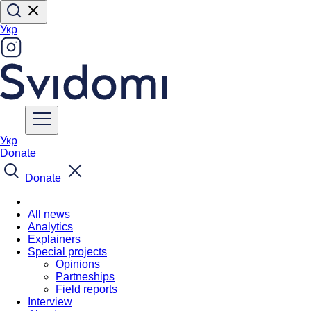
Укр
Укр
Donate
Donate
All news
Analytics
Explainers
Special projects
Opinions
Partneships
Field reports
Interview