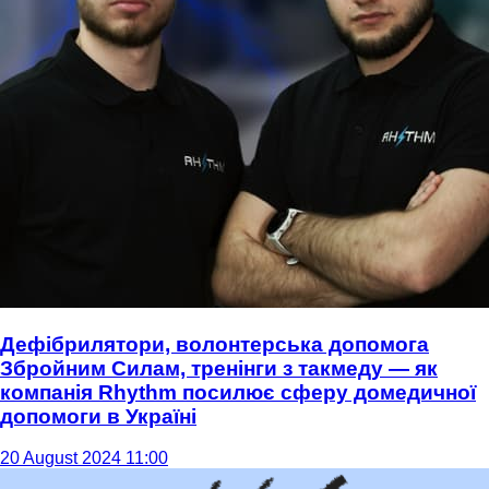
Дефібрилятори, волонтерська допомога
Збройним Силам, тренінги з такмеду — як
компанія Rhythm посилює сферу домедичної
допомоги в Україні
20 August 2024 11:00