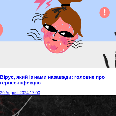
Вірус, який із нами назавжди: головне про
герпес-інфекцію
29 August 2024 17:00