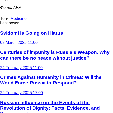
Фото: AFP
Теги:
Medicine
Last posts:
Svidomi is Going on Hiatus
02 March 2025 11:00
Centuries of impunity is Russia's Weapon. Why
can there be no peace without justice?
24 February 2025 11:00
Crimes Against Humanity in Crimea: Will the
World Force Russia to Respond?
22 February 2025 17:00
Russian Influence on the Events of the
Revolution of Dignity: Facts, Evidence, and