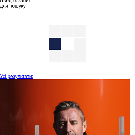
Введіть запит
для пошуку
Усі результати: