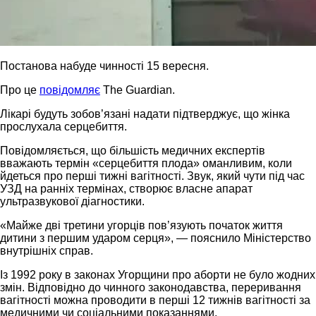
Постанова набуде чинності 15 вересня.
Про це
повідомляє
The Guardian.
Лікарі будуть зобов’язані надати підтверджує, що жінка
прослухала серцебиття.
Повідомляється, що більшість медичних експертів
вважають термін «серцебиття плода» оманливим, коли
йдеться про перші тижні вагітності. Звук, який чути під час
УЗД на ранніх термінах, створює власне апарат
ультразвукової діагностики.
«Майже дві третини угорців повʼязують початок життя
дитини з першим ударом серця», — пояснило Міністерство
внутрішніх справ.
Із 1992 року в законах Угорщини про аборти не було жодних
змін. Відповідно до чинного законодавства, переривання
вагітності можна проводити в перші 12 тижнів вагітності за
медичними чи соціальними показаннями.