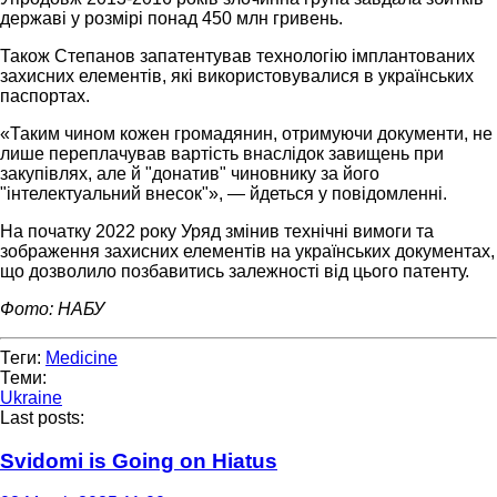
державі у розмірі понад 450 млн гривень.
Також Степанов запатентував технологію імплантованих
захисних елементів, які використовувалися в українських
паспортах.
«Таким чином кожен громадянин, отримуючи документи, не
лише переплачував вартість внаслідок завищень при
закупівлях, але й "донатив" чиновнику за його
"інтелектуальний внесок"», — йдеться у повідомленні.
На початку 2022 року Уряд змінив технічні вимоги та
зображення захисних елементів на українських документах,
що дозволило позбавитись залежності від цього патенту.
Фото: НАБУ
Теги:
Medicine
Теми:
Ukraine
Last posts:
Svidomi is Going on Hiatus