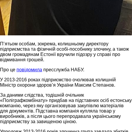
Пʼятьом особам, зокрема, колишньому директору
підприємства та фізичній особі-пособнику злочину, а також
двом громадянам Естонії вручили підозру у справі про
відмивання грошей.
Про це
повідомила
пресслужба НАБУ.
У 2013-2016 роках підприємство очолював колишній
Міністр охорони здоровʼя України Максим Степанов.
За даними слідства, тодішній очільник
«Поліграфкомбінату» придбав на підставних осіб естонську
компанію, через яку організовував закупівлю матеріалів
для документів. Підставна компанія купляла товар у
виробників, а після цього перепродавала українському
підприємству за завищеною ціною.
Упродовж 2013-2016 років злочинна група завдала збитків