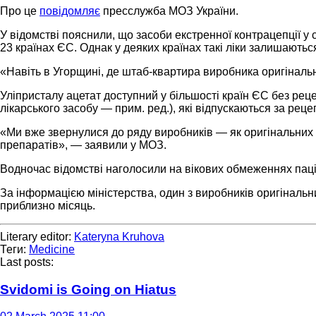
Про це
повідомляє
пресслужба МОЗ України.
У відомстві пояснили, що засоби екстренної контрацепції у
23 країнах ЄС. Однак у деяких країнах такі ліки залишаютьс
«Навіть в Угорщині, де штаб-квартира виробника оригінальн
Уліпристалу ацетат доступний у більшості країн ЄС без рец
лікарського засобу — прим. ред.), які відпускаються за реце
«Ми вже звернулися до ряду виробників — як оригінальних п
препаратів», — заявили у МОЗ.
Водночас відомстві наголосили на вікових обмеженнях паці
За інформацією міністерства, один з виробників оригінал
приблизно місяць.
Literary editor:
Kateryna Kruhova
Теги:
Medicine
Last posts:
Svidomi is Going on Hiatus