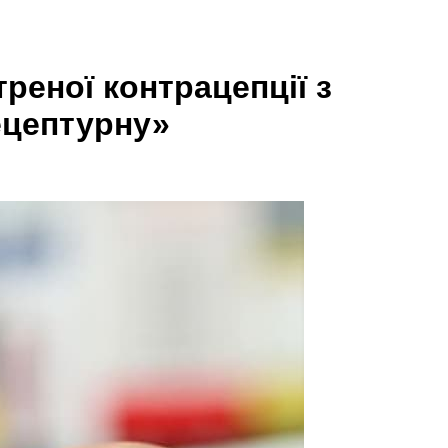
реної контрацепції з
ецептурну»