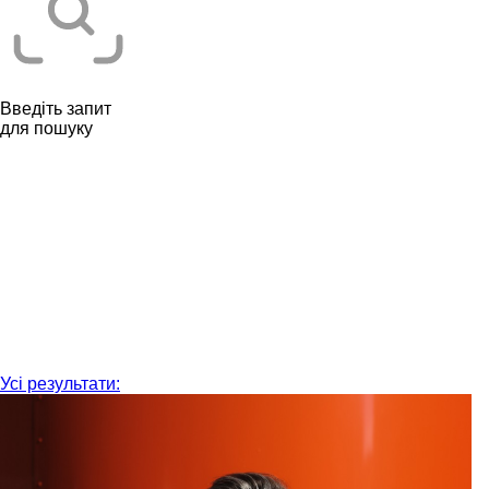
Введіть запит
для пошуку
Усі результати: