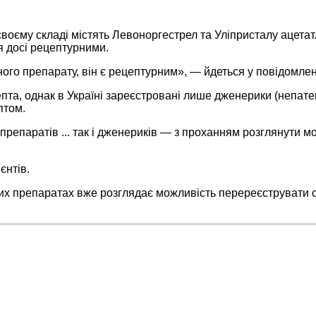
 своєму складі містять Левоноргестрел та Уліпристалу ацета
я досі рецептурними.
ого препарату, він є рецептурним», — йдеться у повідомлен
епта, однак в Україні зареєстровані лише дженерики (непате
птом.
репаратів ... так і дженериків — з проханням розглянути мо
єнтів.
ьних препаратах вже розглядає можливість перереєструвати