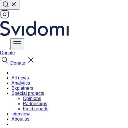
Donate
Donate
All news
Analytics
Explainers
Special projects
Opinions
Partneships
Field reports
Interview
About us