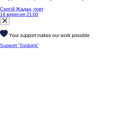
Сергій Жадан, поет
16 вересня 21:00
Your support makes our work possible
Support "Svidomi"