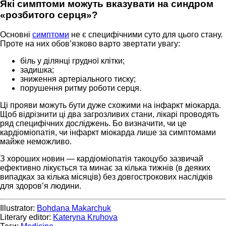
Які симптоми можуть вказувати на синдром
«розбитого серця»?
Основні
симптоми
не є специфічними суто для цього стану.
Проте на них обов’язково варто звертати увагу:
біль у ділянці грудної клітки;
задишка;
зниження артеріального тиску;
порушення ритму роботи серця.
Ці прояви можуть бути дуже схожими на інфаркт міокарда.
Щоб відрізнити ці два загрозливих стани, лікарі проводять
ряд специфічних досліджень. Бо визначити, чи це
кардіоміопатія, чи інфаркт міокарда лише за симптомами
майже неможливо.
З хороших новин — кардіоміопатія такоцубо зазвичай
ефективно лікується та минає за кілька тижнів (в деяких
випадках за кілька місяців) без довгострокових наслідків
для здоров’я людини.
Illustrator:
Bohdana Makarchuk
Literary editor:
Kateryna Kruhova