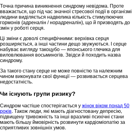
Точна причина виникнення синдрому невідома. Проте
вважається, що під час значної стресової події в організмі
людини виділяється надвелика кількість стимулюючих
гормонів (адреналін / норадреналін), що й призводять до
змін у роботі серця.
Ці зміни є доволі специфічними: верхівка серця
розширяється, а інші частини дещо звужуються. І серце
набуває вигляду такоцубо — японського глечика для
виловлювання восьминогів. Звідси й походить назва
синдрому.
За такого стану серце не може повністю та належним
чином виконувати свої функції — розвивається серцева
недостатність.
Чи існують групи ризику?
Синдром частіше спостерігається у
жінок віком понад 50
років
. Також люди, які мають діагностовану депресію,
підвищену тривожність та інші вразливі психічні стани
мають більшу ймовірність розвинути кардіоміопатію за
сприятливих зовнішніх умов.