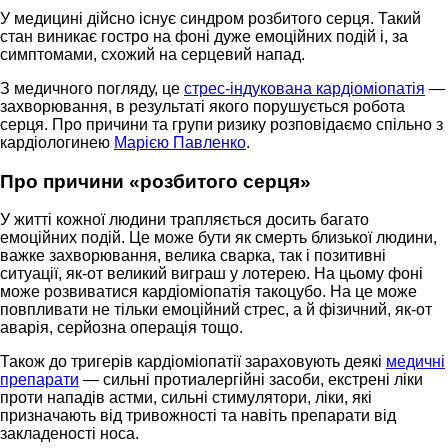
У медицині дійсно існує синдром розбитого серця. Такий
стан виникає гостро на фоні дуже емоційних подій і, за
симптомами, схожий на серцевий напад.
З медичного погляду, це
стрес-індукована кардіоміопатія
—
захворювання, в результаті якого порушується робота
серця. Про причини та групи ризику розповідаємо спільно з
кардіологинею
Марією Павленко
.
Про причини «розбитого серця»
У житті кожної людини трапляється досить багато
емоційних подій. Це може бути як смерть близької людини,
важке захворювання, велика сварка, так і позитивні
ситуації, як-от великий виграш у лотерею. На цьому фоні
може розвиватися кардіоміопатія такоцубо. На це може
повпливати не тільки емоційний стрес, а й фізичний, як-от
аварія, серйозна операція тощо.
Також до тригерів кардіоміопатії зараховують деякі
медичні
препарати
— сильні протиалергійні засоби, екстрені ліки
проти нападів астми, сильні стимулятори, ліки, які
призначають від тривожності та навіть препарати від
закладеності носа.