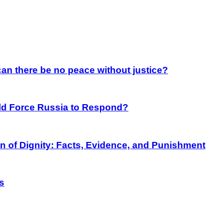
an there be no peace without justice?
rld Force Russia to Respond?
on of Dignity: Facts, Evidence, and Punishment
s