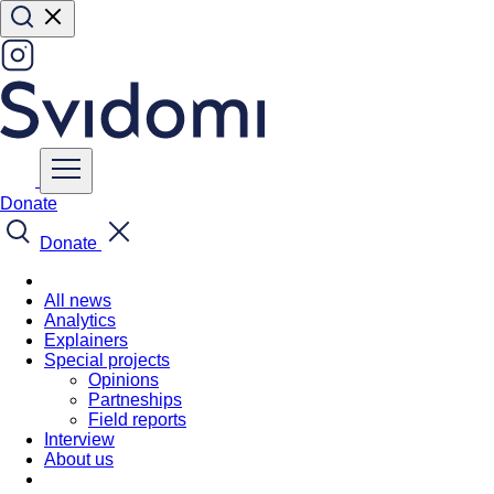
Donate
Donate
All news
Analytics
Explainers
Special projects
Opinions
Partneships
Field reports
Interview
About us