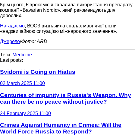
Крім цього, Єврокомісія схвалила використання препарату
компанії «Bavarian Nordic», який рекомендують для
дорослих.
Нагадаємо
, ВООЗ визначила спалах мавпячої віспи
«надзвичайною ситуацією міжнародного значення».
Джерело
/
Фото: ARD
Теги:
Medicine
Last posts:
Svidomi is Going on Hiatus
02 March 2025 11:00
Centuries of impunity is Russia's Weapon. Why
can there be no peace without justice?
24 February 2025 11:00
Crimes Against Humanity in Crimea: Will the
World Force Russia to Respond?