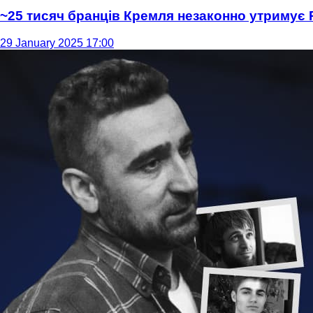
~25 тисяч бранців Кремля незаконно утримує 
29 January 2025 17:00