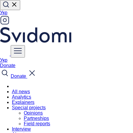
Укр
Укр
Donate
Donate
All news
Analytics
Explainers
Special projects
Opinions
Partneships
Field reports
Interview