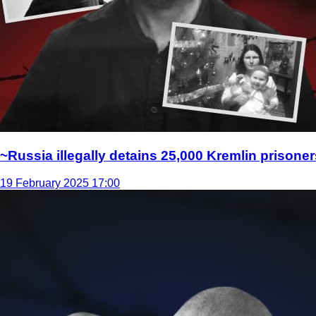
~Russia illegally detains 25,000 Kremlin prisoner
19 February 2025 17:00