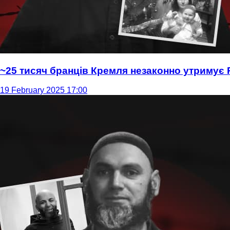
~25 тисяч бранців Кремля незаконно утримує 
19 February 2025 17:00