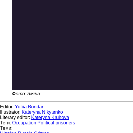
Фото: Зміна
Editor:
Yuliia Bondar
Illustrator:
Kateryna Nikytenko
Literary editor:
Kateryna Kruhova
Теги:
Occupation
Political prisoners
Теми: