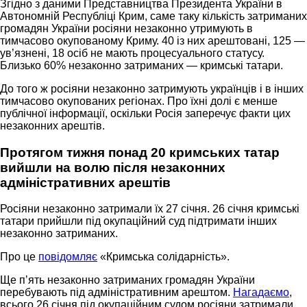
Згідно з даними Представництва Президента України в
Автономній Республіці Крим, саме таку кількість затриманих
громадян України росіяни незаконно утримують в
тимчасово окупованому Криму. 40 із них арештовані, 125 —
ув’язнені, 18 осіб не мають процесуального статусу.
Близько 60% незаконно затриманих — кримські татари.
До того ж росіяни незаконно затримують українців і в інших
тимчасово окупованих регіонах. Про їхні долі є менше
публічної інформації, оскільки Росія заперечує факти цих
незаконних арештів.
Протягом тижня понад 20 кримських татар
вийшли на волю після незаконних
адміністративних арештів
Росіяни незаконно затримали їх 27 січня. 26 січня кримські
татари прийшли під окупаційний суд підтримати інших
незаконно затриманих.
Про це
повідомляє
«Кримська солідарність».
Ще пʼять незаконно затриманих громадян України
перебувають під адміністративним арештом.
Нагадаємо
,
всього 26 січня під окупаційним судом росіяни затримали