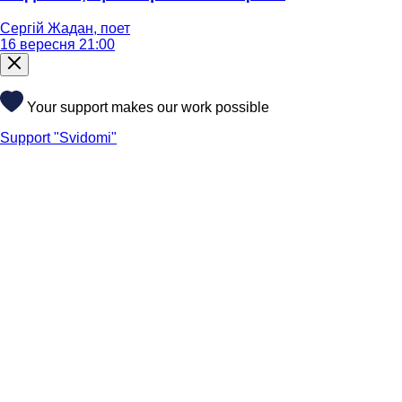
Сергій Жадан, поет
16 вересня 21:00
Your support makes our work possible
Support "Svidomi"