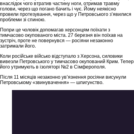
внаслідок чого втратив частину ноги, отримав травму
голови, через що погано бачить і чує. Йому неякісно
провели протезування, через що у Петровського з’явилися
проблеми зі спиною.
Попри це чоловік допомагав херсонцям поїхати з
тимчасово окупованого міста. 27 березня він поїхав на
зустріч, проте не повернувся — росіяни незаконно
затримали його.
Коли російське військо відступало з Херсона, силовики
вивезли Петровського у тимчасово окупований Крим. Тепер
його утримують в ізоляторі №2 в Сімферополя.
Після 11 місяців незаконно ув’язнення росіяни висунули
Петровському «звинувачення» — шпигунство.