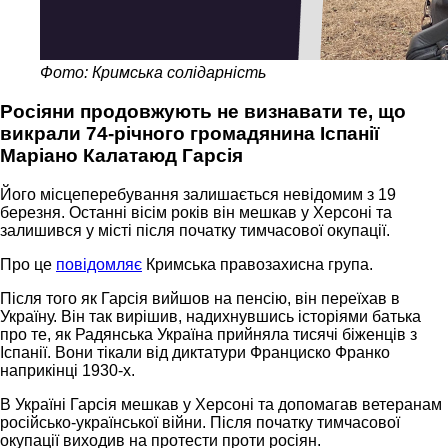
Фото: Кримська солідарність
Росіяни продовжують не визнавати те, що
викрали 74-річного громадянина Іспанії
Маріано Калатаюд Гарсія
Його місцеперебування залишається невідомим з 19
березня. Останні вісім років він мешкав у Херсоні та
залишився у місті після початку тимчасової окупації.
Про це
повідомляє
Кримська правозахисна група.
Після того як Гарсія вийшов на пенсію, він переїхав в
Україну. Він так вирішив, надихнувшись історіями батька
про те, як Радянська Україна прийняла тисячі біженців з
Іспанії. Вони тікали від диктатури Франциско Франко
наприкінці 1930-х.
В Україні Гарсія мешкав у Херсоні та допомагав ветеранам
російсько-української війни. Після початку тимчасової
окупації виходив на протести проти росіян.