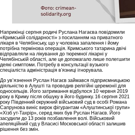
Наприкінці серпня родичі Руслана Нагаєва повідомили
«Кримській солідарності» з посиланням на приватного
лікаря в Челябінську, що у чоловіка запалення і йому
потрібна термінова операція. Кримського татарина двічі
відправляли на лікування до тюремної лікарні у
Челябінській області, але це допомагало лише полегшити
деякі симптоми. Потребу в консультації вузького
спеціаліста адміністрація в'язниці ігнорувала.
До ув’язнення Руслан Нагаєв займався підприємницькою
діяльністю в Алушті та проводив релігійні церемонії для
односельців. Його затримання відбулося 10 червня 2019
року в Криму після обшуку в його будинку. 16 серпня 2021
року Південний окружний військовий суд в особі Романа
Сапрунова виніс вирок фігурантам «Алуштинської групи»
«Хізб ут-Тахрір», серед яких був Руслан Нагаєв. Його
засудили до 13 років позбавлення волі. Військовий
апеляційний суд у Власисі Московської області залишив
рішення без змін.