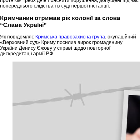
протягом трьох днів пояснити порушення, допущені під час
попереднього слідства і в суді першої інстанції.
Кримчанин отримав рік колонії за слова
“Слава Україні”
Як повідомляє
Кримська правозахисна група
, окупаційний
«Верховний суд» Криму посилив вирок громадянину
України Денису Єжову у справі щодо повторної
дискредитації армії РФ.