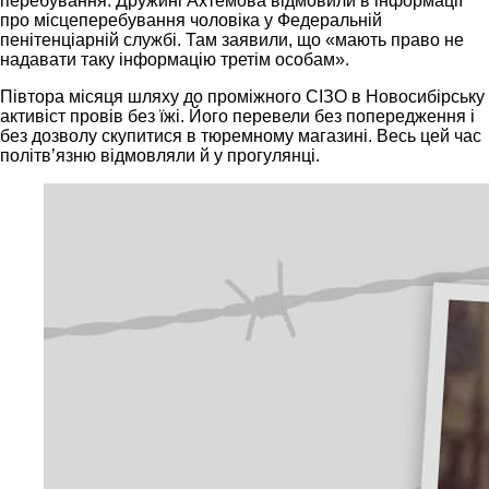
перебування. Дружині Ахтемова відмовили в інформації
про місцеперебування чоловіка у Федеральній
пенітенціарній службі. Там заявили, що «мають право не
надавати таку інформацію третім особам».
Півтора місяця шляху до проміжного СІЗО в Новосибірську
активіст провів без їжі. Його перевели без попередження і
без дозволу скупитися в тюремному магазині. Весь цей час
політв’язню відмовляли й у прогулянці.