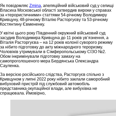
Як повідомляє
Zmina
, апеляційний військовий суд у селищі
Власиха Московської області затвердив вироки у справах
за «терористичними» статтями 54-річному Володимиру
Кривцуну, 48-річному Віталію Расторгуєву та 53-річному
Костянтину Євмененку.
У квітні цього року Південний окружний військовий суд
засудив Володимира Кривцуна до 11 років ув’язнення, а
Віталія Расторгуєва – на 12 років колонії суворого режиму
за нібито підготовку до акту міжнародного тероризму.
Чоловіків утримували в Сімферопольському СІЗО №2.
Обом інкримінували підготовку замаху на
самопроголошеного мера Бердянська Олександра
Сауленка.
За версією російського слідства, Расторгуєв спільно з
Кривцуном у липні 2022 року нібито заклали саморобний
вибуховий пристрій під службовий автомобіль
представника окупаційної влади, але вибухівка не
спрацювала. Ймовірно,