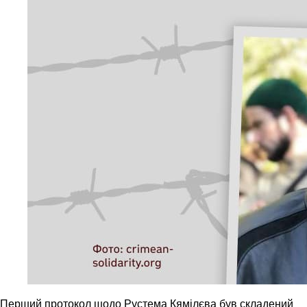
Перший протокол щодо Рустема Кямілєва був складений