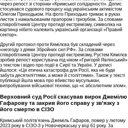
через репост зі сторінки «Кримської солідарності». Допис
стосувався судового процесу над українським активістом
Олегом Приходьком. На фото Приходько тримає в руках
листок з намальованим прапором і тризубом. За словами
співробітників Центру протидії екстремізму, символіка на
картинці нібито належить українській організації «Правий
сектор».
Другий протокол проти Кямілєва був складений через
«незгоду з діями Збройних сил РФ». За словами
співробітників Центру протидії екстремізму, Рустем Кямілєв
зробив репост користувача під ніком «Григорій Явлінський»
з текстом і відео про події в Сирії та Україні. У дописі
йшлося: «Це етична катастрофа для Росії, яка не буде
забута десятиліттями, а може й століттями». Також у тексті
публікації йшла мова про вбивство мусульман,
випробування військової техніки, що «є абсолютним злом».
Верховний суд Росії скасував вирок Джемілю
Гафарову та закрив його справу у зв'язку з
його смертю в СІЗО
Кримський політв'язень Джеміль Гафаров, помер у лютому
2023 року в СІЗО-3 у Новочеркаську у віці 61 року. За