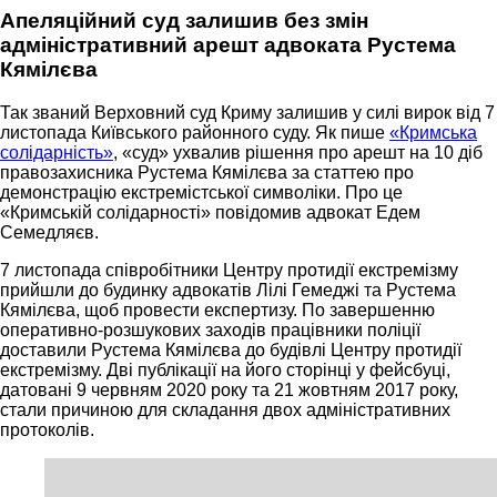
Апеляційний суд залишив без змін
адміністративний арешт адвоката Рустема
Кямілєва
Так званий Верховний суд Криму залишив у силі вирок від 7
листопада Київського районного суду. Як пише
«Кримська
солідарність»
, «суд» ухвалив рішення про арешт на 10 діб
правозахисника Рустема Кямілєва за статтею про
демонстрацію екстремістської символіки. Про це
«Кримській солідарності» повідомив адвокат Едем
Семедляєв.
7 листопада співробітники Центру протидії екстремізму
прийшли до будинку адвокатів Лілі Гемеджі та Рустема
Кямілєва, щоб провести експертизу. По завершенню
оперативно-розшукових заходів працівники поліції
доставили Рустема Кямілєва до будівлі Центру протидії
екстремізму. Дві публікації на його сторінці у фейсбуці,
датовані 9 червням 2020 року та 21 жовтням 2017 року,
стали причиною для складання двох адміністративних
протоколів.