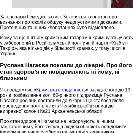
За словами Гемеджі, захист Зекеряєва клопотав про
визнання протоколів обшуку недопустимими доказами.
Проте в цих та інших клопотаннях було відмовлено.
Йому та ще п’ятьом кримським татарам інкримінують участь
у забороненій в Росії ісламській політичній партії «Хізб ут-
Тахрір», яка вільно діє у більшості країнах, у тому числі в
Україні.
Руслана Нагаєва поклали до лікарні. Про його
стан здоров’я не повідомляють ні йому, ні
близьким
Як повідомляє
«Кримська солідарність»
засудженого до 13
років позбавлення волі 60-річного підприємця Руслана
Нагаєва росіяни доставили до лікарні. Це сталося після
переведення політв’язня з Челябінської в'язниці до
виправної колонії №21 Архангельської області.
Про стан здоров'я Нагаєва не інформують, а іншим
зацікавленим у його ситуації людям обіцяють повідомити
інформацію лише особисто на зустрічі з керівником