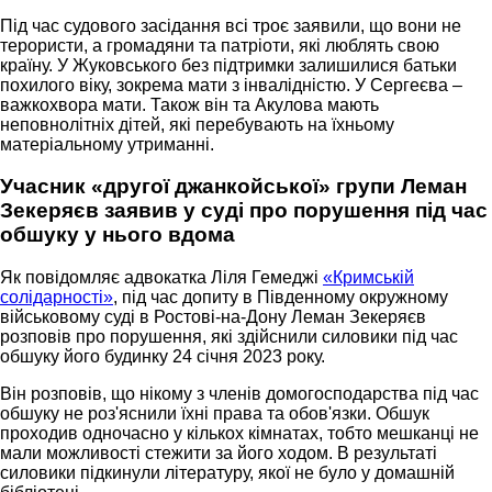
Під час судового засідання всі троє заявили, що вони не
терористи, а громадяни та патріоти, які люблять свою
країну. У Жуковського без підтримки залишилися батьки
похилого віку, зокрема мати з інвалідністю. У Сергеєва –
важкохвора мати. Також він та Акулова мають
неповнолітніх дітей, які перебувають на їхньому
матеріальному утриманні.
Учасник «другої джанкойської» групи Леман
Зекеряєв заявив у суді про порушення під час
обшуку у нього вдома
Як повідомляє адвокатка Ліля Гемеджі
«Кримській
солідарності»
, під час допиту в Південному окружному
військовому суді в Ростові-на-Дону Леман Зекеряєв
розповів про порушення, які здійснили силовики під час
обшуку його будинку 24 січня 2023 року.
Він розповів, що нікому з членів домогосподарства під час
обшуку не роз'яснили їхні права та обов'язки. Обшук
проходив одночасно у кількох кімнатах, тобто мешканці не
мали можливості стежити за його ходом. В результаті
силовики підкинули літературу, якої не було у домашній