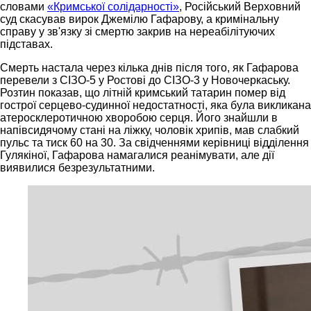
словами
«Кримської солідарності»
, Російський Верховний
суд скасував вирок Джемілю Гафарову, а кримінальну
справу у зв'язку зі смертю закрив на нереабілітуючих
підставах.
Смерть настала через кілька днів після того, як Гафарова
перевели з СІЗО-5 у Ростові до СІЗО-3 у Новочеркаську.
Розтин показав, що літній кримський татарин помер від
гострої серцево-судинної недостатності, яка була викликана
атеросклеротичною хворобою серця. Його знайшли в
напівсидячому стані на ліжку, чоловік хрипів, мав слабкий
пульс та тиск 60 на 30. За свідченнями керівниці відділення
Гулякіної, Гафарова намагалися реанімувати, але дії
виявилися безрезультатними.