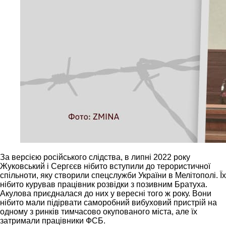
За версією російського слідства, в липні 2022 року
Жуковський і Сергєєв нібито вступили до терористичної
спільноти, яку створили спецслужби України в Мелітополі. Їх
нібито курував працівник розвідки з позивним Братуха.
Акулова приєдналася до них у вересні того ж року. Вони
нібито мали підірвати саморобний вибуховий пристрій на
одному з ринків тимчасово окупованого міста, але їх
затримали працівники ФСБ.