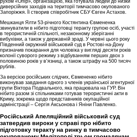
рухом «Опір», організацією, яка готувала людей до низки
диверсійних заходів на території тимчасово окупованого
Запоріжжя. Її створив співробітник СБУ Євген Астахов.
Мешканця Ялти 53-річного Костянтина Євмененка
звинуватили в нібито підготовці теракту групою осіб, участі
в терористичній спільноті, незаконному зберіганні
вибухівки, а також у державній зраді. У червні цього року
Південний окружний військовий суд в Ростові-на-Дону
призначив покарання для чоловіка у вигляді десяти років
колонії суворого режиму з відбуванням перших двох з
половиною років у в’язниці, а також штрафу на 500 тисяч
рублів.
За версією російських слідчих, Євмененко нібито
виконував завдання одного з членів української агентурної
групи Віктора Подвального, яка працювала на ГУР. Він
нібито разом зі спільниками готував терористичні акти в
Криму, зокрема щодо представників окупаційної
адміністрації – Сергія Аксьонова і Яніни Павленко.
Російський Апеляційний військовий суд
затвердив вироки у справі про нібито
підготовку теракту на ринку в тимчасово
окупованому Мелітополі трьом громадянам