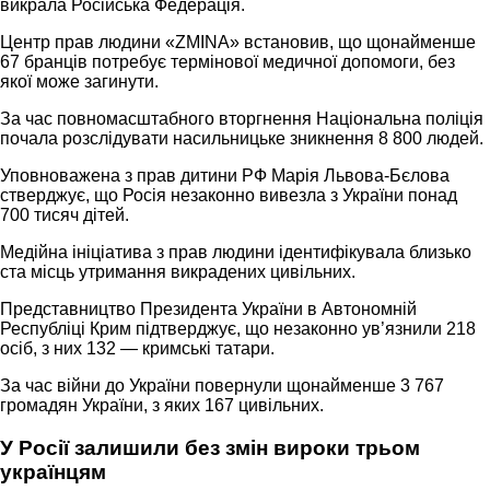
викрала Російська Федерація.
Центр прав людини «ZMINA» встановив, що щонайменше
67 бранців потребує термінової медичної допомоги, без
якої може загинути.
За час повномасштабного вторгнення Національна поліція
почала розслідувати насильницьке зникнення 8 800 людей.
Уповноважена з прав дитини РФ Марія Львова-Бєлова
стверджує, що Росія незаконно вивезла з України понад
700 тисяч дітей.
Медійна ініціатива з прав людини ідентифікувала близько
ста місць утримання викрадених цивільних.
Представництво Президента України в Автономній
Республіці Крим підтверджує, що незаконно ув’язнили 218
осіб, з них 132 — кримські татари.
За час війни до України повернули щонайменше 3 767
громадян України, з яких 167 цивільних.
У Росії залишили без змін вироки трьом
українцям