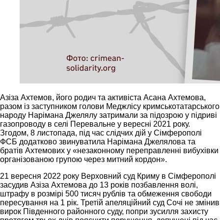
Азіза Ахтемов, його родич та активіста Асана Ахтемова,
разом із заступником голови Меджлісу кримськотатарського
народу Нарімана Джелялу затримали за підозрою у підриві
газопроводу в селі Перевальне у вересні 2021 року.
Згодом, 8 листопада, під час слідчих дій у Сімферополі
ФСБ додатково звинуватила Нарімана Джелялова та
братів Ахтемових у «незаконному переправленні вибухівки
організованою групою через митний кордон».
21 вересня 2022 року Верховний суд Криму в Сімферополі
засудив Азіза Ахтемова до 13 років позбавлення волі,
штрафу в розмірі 500 тисяч рублів та обмеження свободи
пересування на 1 рік. Третій апеляційний суд Сочі не змінив
вирок Південного районного суду, попри зусилля захисту