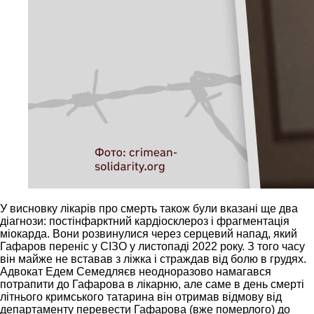
У висновку лікарів про смерть також були вказані ще два
діагнози: постінфарктний кардіосклероз і фрагментація
міокарда. Вони розвинулися через серцевий напад, який
Гафаров переніс у СІЗО у листопаді 2022 року. З того часу
він майже не вставав з ліжка і страждав від болю в грудях.
Адвокат Едем Семедляєв неодноразово намагався
потрапити до Гафарова в лікарню, але саме в день смерті
літнього кримського татарина він отримав відмову від
департаменту перевести Гафарова (вже померлого) до