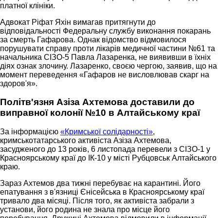
платної клініки.
Адвокат Ріфат Яхін вимагав притягнути до
відповідальності Федеральну службу виконання покарань
за смерть Гафарова. Однак відомство відмовилося
порушувати справу проти лікарів медичної частини №61 та
начальника СІЗО-5 Павла Лазаренка, не виявивши в їхніх
діях ознак злочину. Лазаренко, своєю чергою, заявив, що на
момент переведення «Гафаров не висловлював скарг на
здоров'я».
Політв'язня Азіза Ахтемова доставили до
виправної колонії №10 в Алтайському краї
За інформацією
«Кримської солідарності»
,
кримськотатарського активіста Азіза Ахтемова,
засудженого до 13 років, 6 листопада перевели з СІЗО-1 у
Красноярському краї до ІК-10 у місті Рубцовськ Алтайського
краю.
Зараз Ахтемов два тижні перебуває на карантині. Його
епатування з в'язниці Єнісейська в Красноярському краї
тривало два місяці. Після того, як активіста забрали з
установи, його родина не знала про місце його