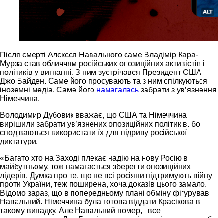
Після смерті Алєксєя Навального саме Владімір Кара-
Мурза став обличчям російських опозиційних активістів і
політиків у вигнанні. З ним зустрічався Президент США
Джо Байден. Саме його просувають та з ним спілкуються
іноземні медіа. Саме його
намагалась
забрати з ув’язнення
Німеччина.
Володимир Дубовик вважає, що США та Німеччина
вирішили забрати ув’язнених опозиційних політиків, бо
сподіваються використати їх для підриву російської
диктатури.
«Багато хто на Заході плекає надію на нову Росію в
майбутньому, тож намагається зберегти опозиційних
лідерів. Думка про те, що не всі росіяни підтримують війну
проти України, теж поширена, хоча доказів цього замало.
Відомо зараз, що в попередньому плані обміну фігурував
Навальний. Німеччина була готова віддати Красікова в
такому випадку. Але Навальний помер, і все