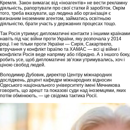
Кремля. Закон вимагає від «іноагентів» не вести рекламну
діяльність, рапортувати про свої статки й заробіток. Окрім
того, треба вказувати, що людина або організація є
визнаним іноземним агентом, займатись освітньою
діяльністю, брати участь у державних процесах тощо.
Так Росія утримує дипломатичні контакти з іншими країнами
навіть під час війни проти України, яку розпочала у 2014
році. І не тільки проти України — Сирія, Сакартвело,
втручання у конфлікт Ізраїлю та ХАМАС — всі ці війни і
конфлікти Росія веде напряму або гібридно. А з іншого боку,
робить усе, щоб дипломатичні зв’язки утримувались, хоч і
ціною свобод людей.
Володимир Дубовик, директор Центру міжнародних
досліджень, доцент кафедри міжнародних відносин
Одеського національного університету імені Мечникова
говорить, що арешт та показові суди над іноземцями, яких
потім обмінюють, — це свідома тактика Росії.