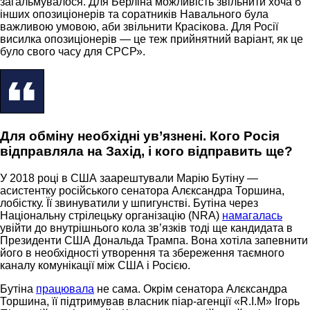
загальмувалося. Для Берліна можливість звільнити хоча б
інших опозиціонерів та соратників Навального була
важливою умовою, аби звільнити Красікова. Для Росії
висилка опозиціонерів — це теж прийнятний варіант, як це
було свого часу для СРСР».
Для обміну необхідні ув’язнені. Кого Росія
відправляла на Захід, і кого відправить ще?
У 2018 році в США заарештували Марію Бутіну —
асистентку російського сенатора Алєксандра Торшина,
лобістку. Її звинуватили у шпигунстві. Бутіна через
Національну стрілецьку організацію (NRA)
намагалась
увійти до внутрішнього кола зв’язків тоді ще кандидата в
Президенти США Дональда Трампа. Вона хотіла запевнити
його в необхідності утворення та збереження таємного
каналу комунікації між США і Росією.
Бутіна
працювала
не сама. Окрім сенатора Алєксандра
Торшина, її підтримував власник піар-агенції «R.I.M» Ігорь