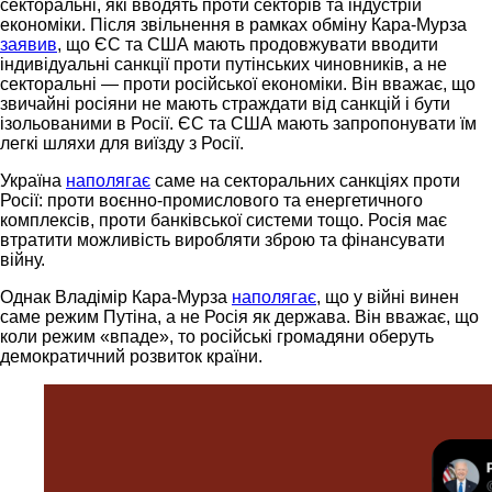
секторальні, які вводять проти секторів та індустрій
економіки. Після звільнення в рамках обміну Кара-Мурза
заявив
, що ЄС та США мають продовжувати вводити
індивідуальні санкції проти путінських чиновників, а не
секторальні — проти російської економіки. Він вважає, що
звичайні росіяни не мають страждати від санкцій і бути
ізольованими в Росії. ЄС та США мають запропонувати їм
легкі шляхи для виїзду з Росії.
Україна
наполягає
саме на секторальних санкціях проти
Росії: проти воєнно-промислового та енергетичного
комплексів, проти банківської системи тощо. Росія має
втратити можливість виробляти зброю та фінансувати
війну.
Однак Владімір Кара-Мурза
наполягає
, що у війні винен
саме режим Путіна, а не Росія як держава. Він вважає, що
коли режим «впаде», то російські громадяни оберуть
демократичний розвиток країни.