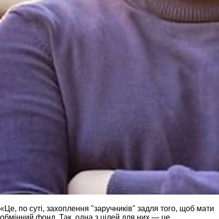
«Це, по суті, захоплення "заручників" задля того, щоб мати
обмінний фонд. Так, одна з цілей для них — це