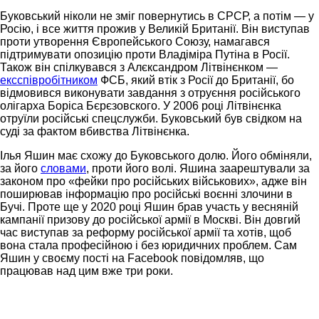
Буковський ніколи не зміг повернутись в СРСР, а потім — у
Росію, і все життя прожив у Великій Британії. Він виступав
проти утворення Європейського Союзу, намагався
підтримувати опозицію проти Владіміра Путіна в Росії.
Також він спілкувався з Алєксандром Літвінєнком —
ексспівробітником
ФСБ, який втік з Росії до Британії, бо
відмовився виконувати завдання з отруєння російського
олігарха Боріса Бєрєзовского. У 2006 році Літвінєнка
отруїли російські спецслужби. Буковський був свідком на
суді за фактом вбивства Літвінєнка.
Ілья Яшин має схожу до Буковського долю. Його обміняли,
за його
словами
, проти його волі. Яшина заарештували за
законом про «фейки про російських військових», адже він
поширював інформацію про російські воєнні злочини в
Бучі. Проте ще у 2020 році Яшин брав участь у весняній
кампанії призову до російської армії в Москві. Він довгий
час виступав за реформу російської армії та хотів, щоб
вона стала професійною і без юридичних проблем. Сам
Яшин у своєму пості на Facebook повідомляв, що
працював над цим вже три роки.