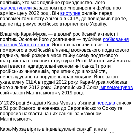
політиків, хто має подвійне громадянство. Його
заарештували
за законом про «поширення фейків про
армію» ще у 2022 році. Він
виступив
онлайн перед
парламентом штату Арізона в США, де повідомив про те,
що не підтримує російське вторгнення в Україну.
Владімір Кара-Мурза — відомий російський активіст і
політик. Основне його досягнення — публічне
лобіювання
«закону Магнітського»
. Його так назвали на честь
померлого в російській в’язниці московського податкового
радника, який розкрив масштабну схему податкового
шахрайства в силових структурах Росії. Магнітський мав на
меті ввести індивідуальні економічні санкції проти
російських чиновників, причетних до шахрайств,
переслідувань та порушень прав людини. Його закон
ухвалили у США в грудні 2012 року. Кара-Мурза лобіював
його з липня 2012 року. Європейський Союз
імплементував
свій «закон Магнітського» у 2019 році.
У 2023 році Владімір Кара-Мурза з в’язниці
передав
список
з 51 російського чиновника до Європейського Союзу та
попросив накласти на них санкції за «законом
Магнітського».
Кара-Мурза вірить в індивідуальні санкції, а не в