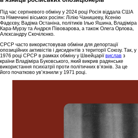
Під час серпневого обміну у 2024 році Росія віддала США
та Німеччині вісьмох росіян: Лілію Чанишеву, Ксенію
Фадєєву, Вадіма Останіна, політиків Ілью Яшина, Владіміра
Кара-Мурзу та Андрєя Півоварова, а також Олега Орлова,
Алєксандру Скочілєнко.
СРСР часто використовував обміни для депортації
опозиційних активістів і дисидентів з території Союзу. Так, у
1976 році СРСР в рамках обміну у Швейцарії
вислав
з
країни Владіміра Буковського, який викрив радянське
використання психіатрії проти політичних в’язнів. За це
його початково ув’язнили у 1971 році.