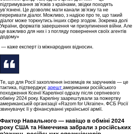
підтримування зв'язків з країнами, звідки походять
ув’язнені. Це дозволяє мати канали зв'язку та не
переривати діалог. Можливо, з надією про те, що такий
діалог може торкнутись інших сфер згодом. Зокрема долі
України, форматів завершення чи призупинення війни. Але
це важливо для них і з погляду повернення своїх агентів
додому»
— каже експерт із міжнародних відносин.
Те, що для Росії захоплення іноземців як заручників — це
тактика, підтверджує
арешт
американки російського
походження Ксенії Кареліної одразу після серпневого
обміну 2024 року. Кареліну заарештували за пожертву
американській організації «Razom for Ukraine». ФСБ Росії
звинувачує її у фінансуванні української армії.
Фактор Навального — навіщо в обміні 2024
року США та Німеччина забрали з російських
в’язниць російських опозиціонерів