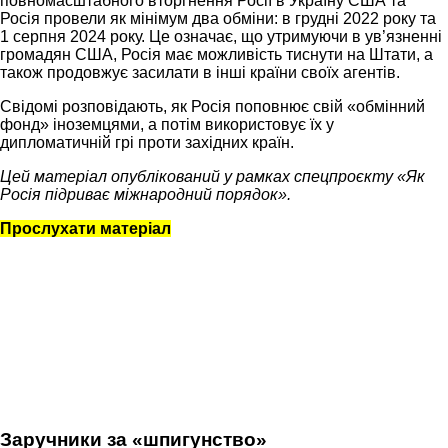
повномасштабного вторгнення Росії в Україну США та
Росія провели як мінімум два обміни: в грудні 2022 року та
1 серпня 2024 року. Це означає, що утримуючи в ув’язненні
громадян США, Росія має можливість тиснути на Штати, а
також продовжує засилати в інші країни своїх агентів.
Свідомі розповідають, як Росія поповнює свій «обмінний
фонд» іноземцями, а потім використовує їх у
дипломатичній грі проти західних країн.
Цей матеріал опублікований у рамках спецпроєкту «Як
Росія підриває міжнародний порядок».
Прослухати матеріал
Заручники за «шпигунство»