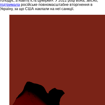
голодує, а навіть їсть цукерки». У 2022 році вона, звісно,
підтримала
російське повномасштабне вторгнення в
Україну, за що США наклали на неї санкції.