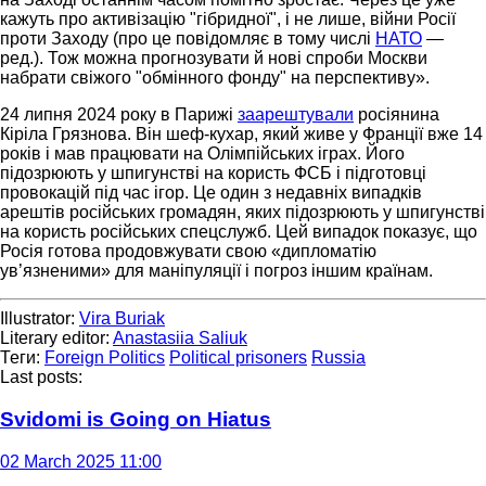
кажуть про активізацію "гібридної", і не лише, війни Росії
проти Заходу (про це повідомляє в тому числі
НАТО
—
ред.). Тож можна прогнозувати й нові спроби Москви
набрати свіжого "обмінного фонду" на перспективу».
24 липня 2024 року в Парижі
заарештували
росіянина
Кіріла Грязнова. Він шеф-кухар, який живе у Франції вже 14
років і мав працювати на Олімпійських іграх. Його
підозрюють у шпигунстві на користь ФСБ і підготовці
провокацій під час ігор. Це один з недавніх випадків
арештів російських громадян, яких підозрюють у шпигунстві
на користь російських спецслужб. Цей випадок показує, що
Росія готова продовжувати свою «дипломатію
ув’язненими» для маніпуляції і погроз іншим країнам.
Illustrator:
Vira Buriak
Literary editor:
Anastasiia Saliuk
Теги:
Foreign Politics
Political prisoners
Russia
Last posts:
Svidomi is Going on Hiatus
02 March 2025 11:00