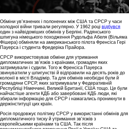
Обміни ув’язнених і полонених між США та СРСР у часи
холодної війни тривали регулярно. У 1962 році
відбувся
один з найвідоміших обмінів у Берліні. Радянського
шпигуна німецького походження Рудольфа Абеля (Вільяма
Фішера) обміняли на американського пілота Френсіса Гері
Пауерса і студента Фредеріка Прайора.
СРСР використовував обміни для утримання
дипломатичних зв’язків з країнами, громадян яких
затримували і судили. Того ж Френсіса Пауерса
звинуватили у шпигунстві й відправили на десять років до
колонії в місті Владімір. Та для обмінів необхідні були й
громадяни СРСР, яких затримували у Федеративній
Республіці Німеччині, Великій Британії, США тощо. Це були
найчастіше агенти КДБ або завербовані КДБ люди, які
збирали інформацію для СРСР і намагались проникнути в
держінституції цих країн.
Росія продовжує політику СРСР у використанні обмінів для
дипломатичного тиску й утримання зв’язків з
європейськими країнами та США. Так після