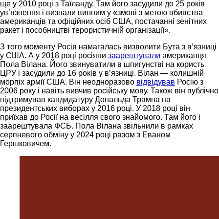
ще у 2010 році з Таїланду. Там його засудили до 25 років
ув’язнення і визнали винним у «змові з метою вбивства
американців та офіційних осіб США, постачанні зенітних
ракет і пособництві терористичній організації».
З того моменту Росія намагалась визволити Бута з в’язниці
у США. А у 2018 році росіяни
заарештували
американця
Пола Вілана. Його звинуватили в шпигунстві на користь
ЦРУ і засудили до 16 років у в’язниці. Вілан — колишній
морпіх армії США. Він неодноразово
відвідував
Росію з
2006 року і навіть вивчив російську мову. Також він публічно
підтримував кандидатуру Дональда Трампа на
президентських виборах у 2016 році. У 2018 році він
приїхав до Росії на весілля свого знайомого. Там його і
заарештувала ФСБ. Пола Вілана звільнили в рамках
серпневого обміну у 2024 році разом з Еваном
Гершковичем.