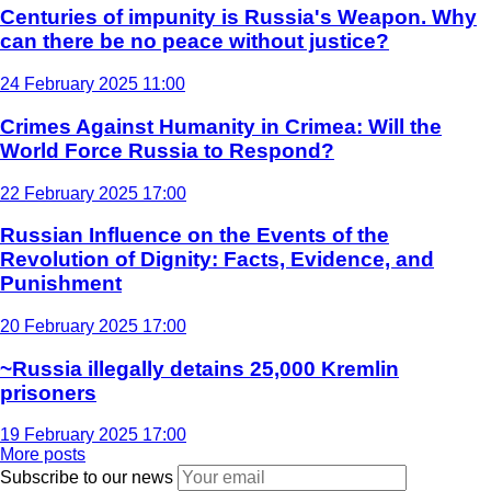
Centuries of impunity is Russia's Weapon. Why
can there be no peace without justice?
24 February 2025 11:00
Crimes Against Humanity in Crimea: Will the
World Force Russia to Respond?
22 February 2025 17:00
Russian Influence on the Events of the
Revolution of Dignity: Facts, Evidence, and
Punishment
20 February 2025 17:00
~Russia illegally detains 25,000 Kremlin
prisoners
19 February 2025 17:00
More posts
Subscribe to our news