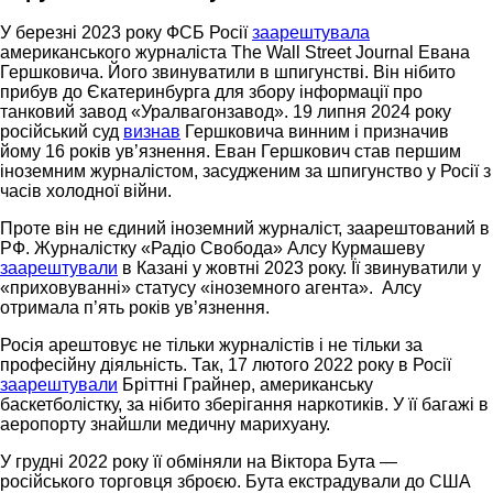
У березні 2023 року ФСБ Росії
заарештувала
американського журналіста The Wall Street Journal Евана
Гершковича. Його звинуватили в шпигунстві. Він нібито
прибув до Єкатеринбурга для збору інформації про
танковий завод «Уралвагонзавод». 19 липня 2024 року
російський суд
визнав
Гершковича винним і призначив
йому 16 років ув’язнення. Еван Гершкович став першим
іноземним журналістом, засудженим за шпигунство у Росії з
часів холодної війни.
Проте він не єдиний іноземний журналіст, заарештований в
РФ. Журналістку «Радіо Свобода» Алсу Курмашеву
заарештували
в Казані у жовтні 2023 року. Її звинуватили у
«приховуванні» статусу «іноземного агента». Алсу
отримала п’ять років ув’язнення.
Росія арештовує не тільки журналістів і не тільки за
професійну діяльність. Так, 17 лютого 2022 року в Росії
заарештували
Бріттні Грайнер, американську
баскетболістку, за нібито зберігання наркотиків. У її багажі в
аеропорту знайшли медичну марихуану.
У грудні 2022 року її обміняли на Віктора Бута —
російського торговця зброєю. Бута екстрадували до США