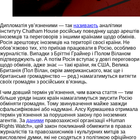
Дипломатія ув’язненими — так
називають
аналітики
інституту Chatham House російську поведінку щодо арештів
іноземців та переговорів з іншими країнами щодо обмінів.
Росія арештовує іноземців на території своєї країни. Не
обов’язково тих, хто приїхав працювати в Росію, особливо
журналістів. Випадки з Бріттні Грайнер і Полом Віланом
підтверджують це. А потім Росія вступає у довгі переговори
щодо обмінів, адже знає — такі країни, як США, Велика
Британія (Пол Вілан, окрім американського, має ще і
британське громадянство — ред.) намагатимуться витягти
своїх громадян з російських в’язниць.
І чим довший термін ув’язнення, чим важча стаття — тим
більше уряди інших країн намагатимуться змусити Росію
обміняти громадян. Тому звинувачення майже завжди
сфальсифіковані або надумані. Алсу Курмашева отримала
термін ув'язнення за порушення закону про іноземних
агентів. За
даними
правозахисної організації «Human
Rights Watch», цей закон покликаний обмежити в правах
журналістів та правозахисників і культурних митців за
висловлені думки, які не сходяться з політикою офіційного