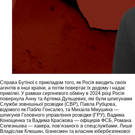
Справа Бутіної є прикладом того, як Росія вводить своїх
агентів в інші країни, а потім повертає їх додому і надає
привілеї. У рамках серпневого обміну в 2024 році Росія
повернула Анну та Артема Дульцевих, які були шпигунами
Служби зовнішньої розвідки (СВР), Павла Рубцова,
відомого як Пабло Гонсалез, та Михаіла Мікушина —
шпигунів Головного управління розвідки (ГРУ), Вадима
Конощенка та Вадима Красікова — офіцерів ФСБ, Романа
Селезньова — хакера, пов’язаного зі спецслужбами. Лише
Владіслав Клюшин, бізнесмен та власник кібербезпекової