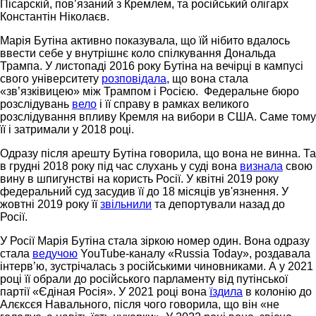
Пісарскій, пов’язаний з Кремлем, та російський олігарх
Константін Ніколаєв.
Марія Бутіна активно показувала, що їй нібито вдалось
ввести себе у внутрішнє коло спілкування Дональда
Трампа. У листопаді 2016 року Бутіна на вечірці в кампусі
свого університету
розповідала
, що вона стала
«зв’язківицею» між Трампом і Росією. Федеральне бюро
розслідувань
вело
і її справу в рамках великого
розслідування впливу Кремля на вибори в США. Саме тому
її і затримали у 2018 році.
Одразу після арешту Бутіна говорила, що вона не винна. Та
в грудні 2018 року під час слухань у суді вона
визнала
свою
вину в шпигунстві на користь Росії. У квітні 2019 року
федеральний суд засудив її до 18 місяців ув'язнення. У
жовтні 2019 року її
звільнили
та депортували назад до
Росії.
У Росії Марія Бутіна стала зіркою номер один. Вона одразу
стала
ведучою
YouTube-каналу «Russia Today», роздавала
інтерв’ю, зустрічалась з російськими чиновниками. А у 2021
році її обрали до російського парламенту від путінської
партії «Єдіная Росія». У 2021 році вона
їздила
в колонію до
Алєксєя Навального, після чого говорила, що він «не