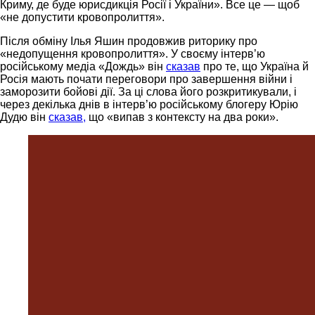
Криму, де буде юрисдикція Росії і України». Все це — щоб
«не допустити кровопролиття».
Після обміну Ілья Яшин продовжив риторику про
«недопущення кровопролиття». У своєму інтерв’ю
російському медіа «Дождь» він
сказав
про те, що Україна й
Росія мають почати переговори про завершення війни і
заморозити бойові дії. За ці слова його розкритикували, і
через декілька днів в інтерв’ю російському блогеру Юрію
Дудю він
сказав,
що «випав з контексту на два роки».