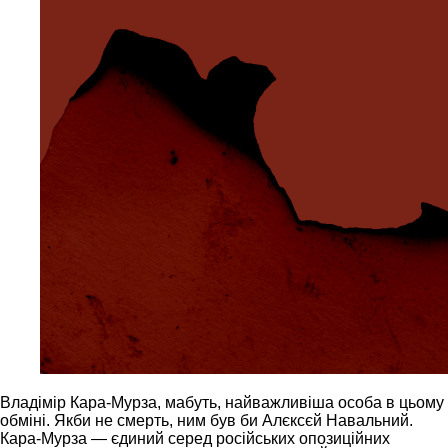
Владімір Кара-Мурза, мабуть, найважливіша особа в цьому
обміні. Якби не смерть, ним був би Алєксєй Навальний.
Кара-Мурза — єдиний серед російських опозиційних