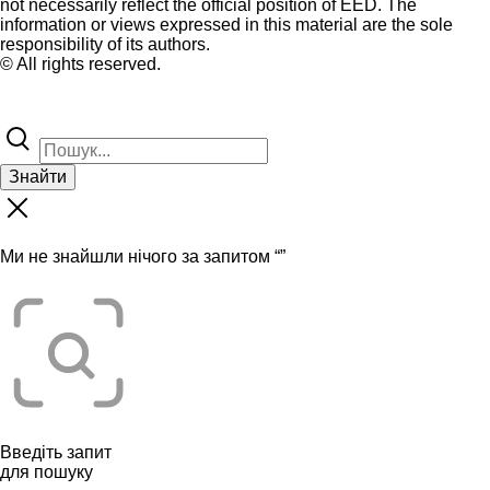
not necessarily reflect the official position of EED. The
information or views expressed in this material are the sole
responsibility of its authors.
© All rights reserved.
Знайти
Ми не знайшли нічого за запитом “
”
Введіть запит
для пошуку