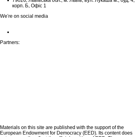
79026, Львівська обл., м. Львів, вул. Лукаша м., буд. 4,
корп. Б, Офіс 1
We're on social media
Partners:
Materials on this site are published with the support of the
European Endowment for Democracy (EED). Its content does