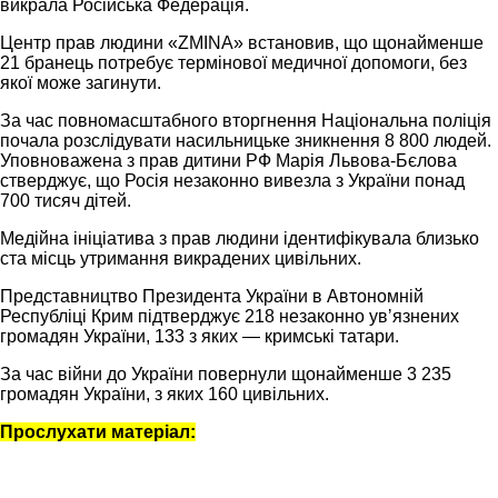
викрала Російська Федерація.
Центр прав людини «ZMINA» встановив, що щонайменше
21 бранець потребує термінової медичної допомоги, без
якої може загинути.
За час повномасштабного вторгнення Національна поліція
почала розслідувати насильницьке зникнення 8 800 людей.
Уповноважена з прав дитини РФ Марія Львова-Бєлова
стверджує, що Росія незаконно вивезла з України понад
700 тисяч дітей.
Медійна ініціатива з прав людини ідентифікувала близько
ста місць утримання викрадених цивільних.
Представництво Президента України в Автономній
Республіці Крим підтверджує 218 незаконно увʼязнених
громадян України, 133 з яких — кримські татари.
За час війни до України повернули щонайменше 3 235
громадян України, з яких 160 цивільних.
Прослухати матеріал: