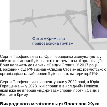
Сергія Парфеновича та Юрія Геращенка звинувачують у
нібито «організації діяльності екстремістської організації».
Вони належать до церкви «Свідки Єгови». У 2017 році
Верховний суд РФ визнав «Свідків Єгови» екстремістською
організацією та заборонив її діяльність на території РФ.
Сергія Парфеновича заарештували у 2022 році, а Юрія
Геращенка — у 2023. Їхні справи вів «слідчий» Новіков,
який вже не вперше «відкриває» справи проти «Свідків
Єгови» в Криму.
Викраденого мелітопольця Ярослава Жука