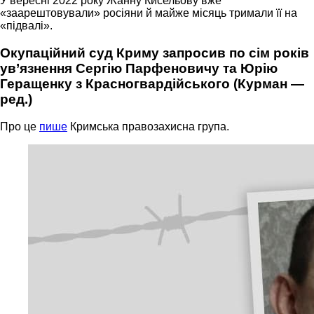
У вересні 2022 року Жанну Кисельову вже
«заарештовували» росіяни й майже місяць тримали її на
«підвалі».
Окупаційний суд Криму запросив по сім років
ув’язнення Сергію Парфеновичу та Юрію
Геращенку з Красногвардійського (Курман —
ред.)
Про це
пише
Кримська правозахисна група.