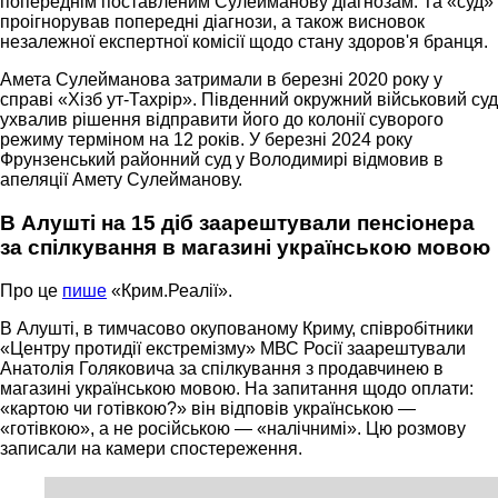
попереднім поставленим Сулейманову діагнозам. Та «суд»
проігнорував попередні діагнози, а також висновок
незалежної експертної комісії щодо стану здоров'я бранця.
Амета Сулейманова затримали в березні 2020 року у
справі «Хізб ут-Тахрір». Південний окружний військовий суд
ухвалив рішення відправити його до колонії суворого
режиму терміном на 12 років. У березні 2024 року
Фрунзенський районний суд у Володимирі відмовив в
апеляції Амету Сулейманову.
В Алушті на 15 діб заарештували пенсіонера
за спілкування в магазині українською мовою
Про це
пише
«Крим.Реалії».
В Алушті, в тимчасово окупованому Криму, співробітники
«Центру протидії екстремізму» МВС Росії заарештували
Анатолія Голяковича за спілкування з продавчинею в
магазині українською мовою. На запитання щодо оплати:
«картою чи готівкою?» він відповів українською —
«готівкою», а не російською — «налічнимі». Цю розмову
записали на камери спостереження.