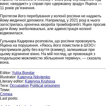
виніс «вердикт» у справі про «державну зраду» Яцкіна —
11 років ув’язнення.
Протягом його перебування у колонії росіяни не надають
йому медичної допомоги. Наприклад, у 2021 році в нього
загострилась хронічна хвороба тромбофлебіт. Яцкін просив
дати йому знеболювальні, але адміністрація колонії
відмовилася.
Гульнара Кадирова розповіла, що росіяни провокують
Яцкіна на порушення. «Якось його помістили в ШІЗО і
протримали добу без взуття (взимку), залишивши при
цьому відчинене вікно. На мій погляд, це провокація з
подальшою можливістю збільшення терміну», — сказала
вона.
Editor:
Yuliia Bondar
Illustrator:
Kateryna Nikytenko
Literary editor:
Kateryna Kruhova
Теги:
Occupation
Political prisoners
Теми:
Crimea
Last posts: