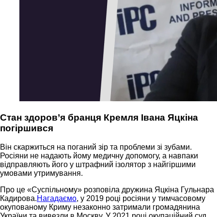
Стан здоров’я бранця Кремля Івана Яцкіна
погіршився
Він скаржиться на поганий зір та проблеми зі зубами.
Росіяни не надають йому медичну допомогу, а навпаки
відправляють його у штрафний ізолятор з найгіршими
умовами утримування.
Про це «Суспільному» розповіла дружина Яцкіна Гульнара
Кадирова.
Нагадаємо
, у 2019 році росіяни у тимчасовому
окупованому Криму незаконно затримали громадянина
України та вивезли в Москву. У 2021 році окупаційний суд