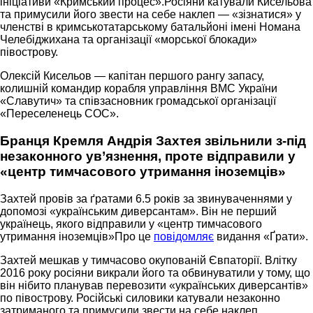
ініціативи «Кримський процес».Росіяни катували Кисельова
та примусили його звести на себе наклеп — «зізнатися» у
членстві в кримськотатарському батальйоні імені Номана
Челебіджихана та організації «морської блокади»
півострову.
Олексій Кисельов — капітан першого рангу запасу,
колишній командир корабля управління ВМС України
«Славутич» та співзасновник громадської організації
«Переселенець СОС».
Бранця Кремля Андрія Захтея звільнили з-під
незаконного ув’язнення, проте відправили у
«центр тимчасового утримання іноземців»
Захтей провів за ґратами 6.5 років за звинуваченнями у
допомозі «українським диверсантам». Він не перший
українець, якого відправили у «центр тимчасового
утримання іноземців»Про це
повідомляє
видання «Ґрати».
Захтей мешкав у тимчасово окупованій Євпаторії. Влітку
2016 року росіяни викрали його та обвинуватили у тому, що
він нібито планував перевозити «українських диверсантів»
по півострову. Російські силовики катували незаконно
затриманого та примусили звести на себе наклеп.