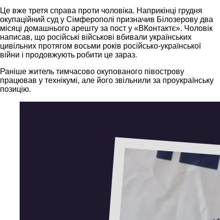
Це вже третя справа проти чоловіка. Наприкінці грудня
окупаційний суд у Сімферополі призначив Білозерову два
місяці домашнього арешту за пост у «ВКонтактє». Чоловік
написав, що російські військові вбивали українських
цивільних протягом восьми років російсько-української
війни і продовжують робити це зараз.
Раніше житель тимчасово окупованого півострову
працював у технікумі, але його звільнили за проукраїнську
позицію.