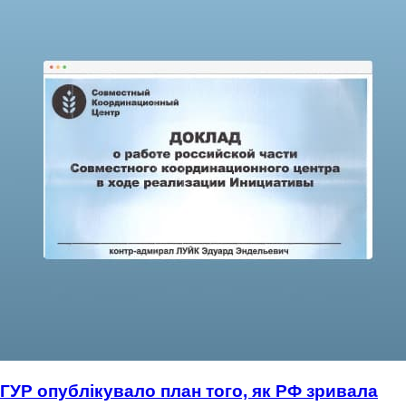
ГУР опублікувало план того, як РФ зривала