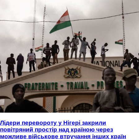
Лідери перевороту у Нігері закрили
повітряний простір над країною через
можливе військове втручання інших країн