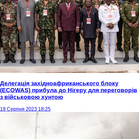
Делегація західноафриканського блоку
(ECOWAS) прибула до Нігеру для переговорів
з військовою хунтою
19 Серпня 2023 18:25