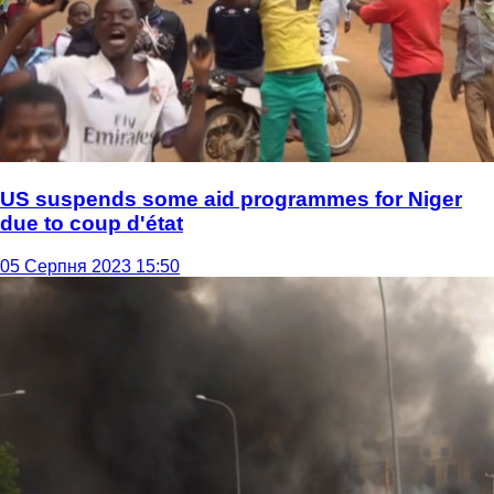
US suspends some aid programmes for Niger
due to coup d'état
05 Серпня 2023 15:50