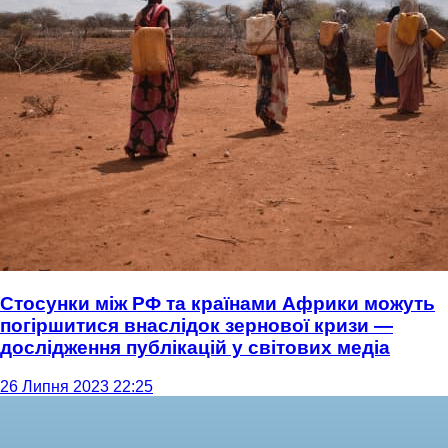
Стосунки між РФ та країнами Африки можуть
погіршитися внаслідок зернової кризи —
дослідження публікацій у світових медіа
26 Липня 2023 22:25