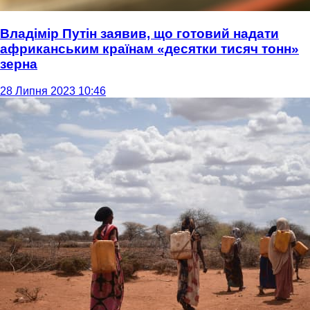
Владімір Путін заявив, що готовий надати
африканським країнам «десятки тисяч тонн»
зерна
28 Липня 2023 10:46