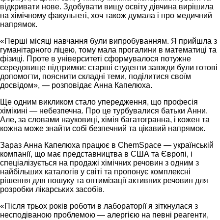
відкривати нове. Здобувати вищу освіту дівчина вирішила
на хімічному факультеті, хоч також думала і про медичний
напрямок.
«Перші місяці навчання були випробуванням. Я прийшла з
гуманітарного ліцею, тому мала прогалини в математиці та
фізиці. Проте в університеті сформувалося потужне
середовище підтримки: старші студенти завжди були готові
допомогти, пояснити складні теми, поділитися своїм
досвідом», — розповідає Анна Капелюха.
Ще одним викликом стало упередження, що професія
хімікині — небезпечна. Про це турбувалися батьки Анни.
Але, за словами науковиці, хімія багатогранна, і кожен та
кожна може знайти собі безпечний та цікавий напрямок.
Зараз Анна Капелюха працює в ChemSpace — українській
компанії, що має представництва в США та Європі, і
спеціалізується на продажі хімічних речовин з одним з
найбільших каталогів у світі та пропонує комплексні
рішення для пошуку та оптимізації активних речовин для
розробки лікарських засобів.
«Після трьох років роботи в лабораторії я зіткнулася з
несподіваною проблемою — алергією на певні реагенти,