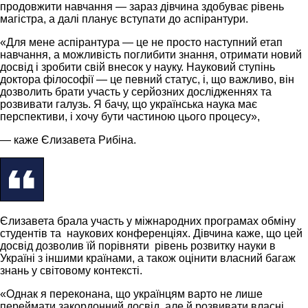
продовжити навчання — зараз дівчина здобуває рівень
магістра, а далі планує вступати до аспірантури.
«Для мене аспірантура — це не просто наступний етап
навчання, а можливість поглибити знання, отримати новий
досвід і зробити свій внесок у науку. Науковий ступінь
доктора філософії — це певний статус, і, що важливо, він
дозволить брати участь у серйозних дослідженнях та
розвивати галузь. Я бачу, що українська наука має
перспективи, і хочу бути частиною цього процесу»,
— каже Єлизавета Рибіна.
Єлизавета брала участь у міжнародних програмах обміну
студентів та наукових конференціях. Дівчина каже, що цей
досвід дозволив їй порівняти рівень розвитку науки в
Україні з іншими країнами, а також оцінити власний багаж
знань у світовому контексті.
«Однак я переконана, що українцям варто не лише
переймати закордонний досвід, але й розвивати власні