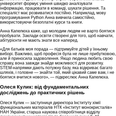
університет формує уміння швидко аналізувати
інформацію, працювати в команді, шукати рішення. Та
спеціаліст має розвиватися постійно. Наприклад, мову
програмування Python Анна вивчила самостійно,
використовуючи безоплатні курси та книги.
Анна Капелюха каже, що молодим людям не варто боятися
пробувати. Заклади освіти створені для того, щоб навчати,
абітурієнти не мають знати все наперед.
«Для батьків моя порада — підтримуйте дітей у їхньому
виборі. Важливо, щоб професія була не лише прибутковою,
але й приносила задоволення. Якщо людина любить свою
справу, вона завжди знайде можливості для розвитку.
STEM-напрямки дають потужну базу, яка відкриває багато
шляхів, і головне — знайти той, який цікавий саме вам, і не
боятися вчитися нового», — підкреслює Анна Капелюха.
Олеся Кулик: від фундаментальних
досліджень до практичних рішень
Олеся Кулик — заступниця директора Інституту хімії
функціональних матеріалів НТК «Інститут монокристалів»
НАН України, старша наукова співробітниця відділу