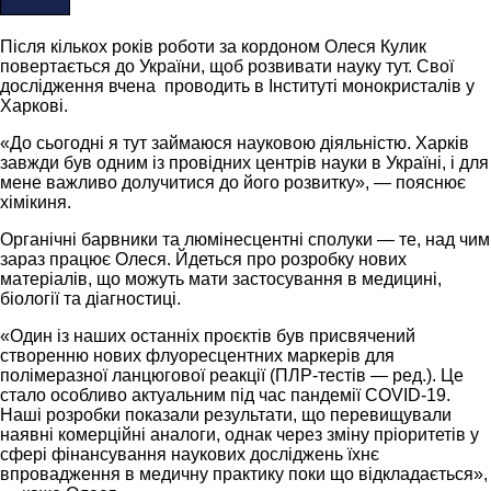
Після кількох років роботи за кордоном Олеся Кулик
повертається до України, щоб розвивати науку тут. Свої
дослідження вчена проводить в Інституті монокристалів у
Харкові.
«До сьогодні я тут займаюся науковою діяльністю. Харків
завжди був одним із провідних центрів науки в Україні, і для
мене важливо долучитися до його розвитку», — пояснює
хімікиня.
Органічні барвники та люмінесцентні сполуки — те, над чим
зараз працює Олеся. Йдеться про розробку нових
матеріалів, що можуть мати застосування в медицині,
біології та діагностиці.
«Один із наших останніх проєктів був присвячений
створенню нових флуоресцентних маркерів для
полімеразної ланцюгової реакції (ПЛР-тестів — ред.). Це
стало особливо актуальним під час пандемії COVID-19.
Наші розробки показали результати, що перевищували
наявні комерційні аналоги, однак через зміну пріоритетів у
сфері фінансування наукових досліджень їхнє
впровадження в медичну практику поки що відкладається»,