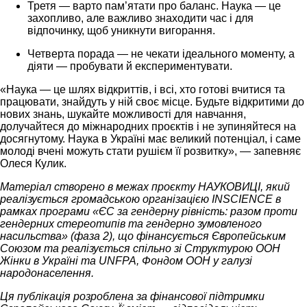
Третя — варто пам’ятати про баланс. Наука — це
захопливо, але важливо знаходити час і для
відпочинку, щоб уникнути вигорання.
Четверта порада — не чекати ідеального моменту, а
діяти — пробувати й експериментувати.
«Наука — це шлях відкриттів, і всі, хто готові вчитися та
працювати, знайдуть у ній своє місце. Будьте відкритими до
нових знань, шукайте можливості для навчання,
долучайтеся до міжнародних проєктів і не зупиняйтеся на
досягнутому. Наука в Україні має великий потенціал, і саме
молоді вчені можуть стати рушієм її розвитку», — запевняє
Олеся Кулик.
Матеріал створено в межах проєкту НАУКОВИЦІ, який
реалізується громадською організацією INSCIENCE в
рамках програми «ЄС за гендерну рівність: разом проти
гендерних стереотипів та гендерно зумовленого
насильства» (фаза 2), що фінансується Європейським
Союзом та реалізується спільно зі Структурою ООН
Жінки в Україні та UNFPA, Фондом ООН у галузі
народонаселення.
Ця публікація розроблена за фінансової підтримки