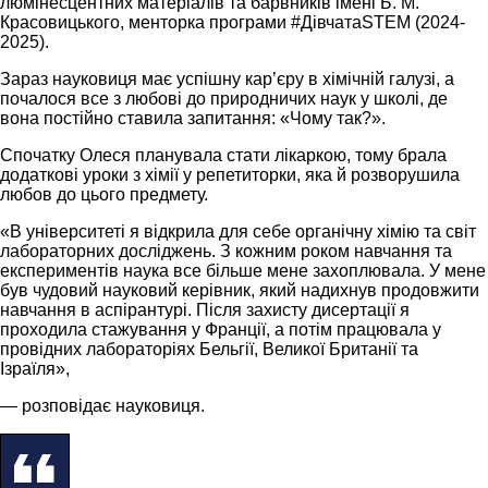
люмінесцентних матеріалів та барвників імені Б. М.
Красовицького, менторка програми #ДівчатаSTEM (2024-
2025).
Зараз науковиця має успішну кар’єру в хімічній галузі, а
почалося все з любові до природничих наук у школі, де
вона постійно ставила запитання: «Чому так?».
Спочатку Олеся планувала стати лікаркою, тому брала
додаткові уроки з хімії у репетиторки, яка й розворушила
любов до цього предмету.
«В університеті я відкрила для себе органічну хімію та світ
лабораторних досліджень. З кожним роком навчання та
експериментів наука все більше мене захоплювала. У мене
був чудовий науковий керівник, який надихнув продовжити
навчання в аспірантурі. Після захисту дисертації я
проходила стажування у Франції, а потім працювала у
провідних лабораторіях Бельгії, Великої Британії та
Ізраїля»,
— розповідає науковиця.