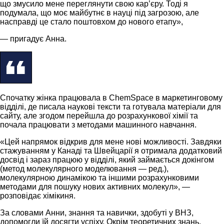
що змусило мене переглянути свою кар’єру. Тоді я
подумала, що моє майбутнє в науці під загрозою, але
насправді це стало поштовхом до нового етапу»,
— пригадує Анна.
Спочатку жінка працювала в ChemSpace в маркетинговому
відділі, де писала наукові тексти та готувала матеріали для
сайту, але згодом перейшла до розрахункової хімії та
почала працювати з методами машинного навчання.
«Цей напрямок відкрив для мене нові можливості. Завдяки
стажуванням у Канаді та Швейцарії я отримала додатковий
досвід і зараз працюю у відділі, який займається докінгом
(метод молекулярного моделювання — ред.),
молекулярною динамікою та іншими розрахунковими
методами для пошуку нових активних молекул», —
розповідає хімікиня.
За словами Анни, знання та навички, здобуті у ВНЗ,
допомогли їй досягти успіху. Окрім теоретичних знань,