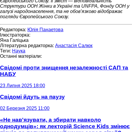
Європейського Союзу. Її зміст — відповідальність
Структури ООН Жінки в Україні та UNFPA, Фонду ООН у
галузі народонаселення, та не обов’язково відображає
погляди Європейського Союзу.
Редакторка:
Юлія Панаетова
Ілюстраторка:
Яна Галіцька
Літературна редакторка:
Анастасія Салюк
Теги:
Наука
Останні матеріали:
Свідомі проти знищення незалежності САП та
НАБУ
23 Липня 2025 18:00
Свідомі йдуть на паузу
02 Березня 2025 11:00
«Не нав'язувати, а збирати навколо
однодумців»: як лекторій Science Kids змінює