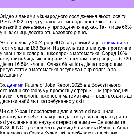
Згідно з даними міжнародного дослідження якості освіти
РІSA-2022, серед української молоді спостерігається
низький рівень знань у природничих науках. Так, лише 66%
учнів/-ениць досягають базового рівня.
Як наслідок, у 2024 році 90% вступників/-иць
отримали
за
тест менш як 163 бали. На результати вплинули прогалини
у знаннях школярів і школярок з математики. Серед 10%
вступників/-иць, які впоралися з тестом найкраще, — 6 720
дівчат і 6 594 хлопці. Однак більшість дівчат з хорошим
результатом з математики вступила на філологію та
медицину.
За
даними
Future of Jobs Report 2025 від Всесвітнього
економічного форуму, професії у сфері STEM (природничі
науки, технології, інженерія математика — ред.) входять до
десятки найбільш затребуваних у світі.
Чи є в Україні перспективи для дівчат, які вирішили
реалізувати себе в науці, що дає вступ до аспірантури та
які уявлення про науку є стереотипними — Свідомим та
INSCIENCE розповіли науковиці Єлизавета Рибіна, Анна
Капелюха та Олеся Кулик, які перебувають на різних