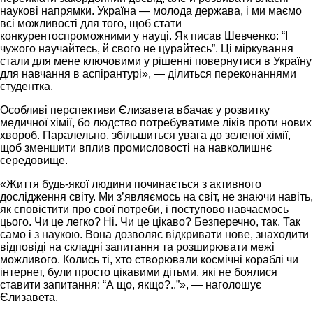
наукові напрямки. Україна — молода держава, і ми маємо
всі можливості для того, щоб стати
конкурентоспроможними у науці. Як писав Шевченко: “І
чужого научайтесь, й свого не цурайтесь”. Ці міркування
стали для мене ключовими у рішенні повернутися в Україну
для навчання в аспірантурі», — ділиться переконаннями
студентка.
Особливі перспективи Єлизавета вбачає у розвитку
медичної хімії, бо людство потребуватиме ліків проти нових
хвороб. Паралельно, збільшиться увага до зеленої хімії,
щоб зменшити вплив промисловості на навколишнє
середовище.
«Життя будь-якої людини починається з активного
дослідження світу. Ми з’являємось на світ, не знаючи навіть,
як сповістити про свої потреби, і поступово навчаємось
цього. Чи це легко? Ні. Чи це цікаво? Безперечно, так. Так
само і з наукою. Вона дозволяє відкривати нове, знаходити
відповіді на складні запитання та розширювати межі
можливого. Колись ті, хто створювали космічні кораблі чи
інтернет, були просто цікавими дітьми, які не боялися
ставити запитання: “А що, якщо?..”», — наголошує
Єлизавета.