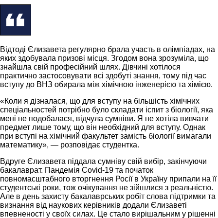
Відтоді Єлизавета регулярно брала участь в олімпіадах, на
яких здобувала призові місця. Згодом вона зрозуміла, що
знайшла свій професійний шлях. Дівчині хотілося
практично застосовувати всі здобуті знання, тому під час
вступу до ВНЗ обирала між хімічною інженерією та хімією.
«Коли я дізналася, що для вступу на більшість хімічних
спеціальностей потрібно було складати іспит з біології, яка
мені не подобалася, відчула сумніви. Я не хотіла вивчати
предмет лише тому, що він необхідний для вступу. Однак
при вступі на хімічний факультет замість біології вимагали
математику», — розповідає студентка.
Вдруге Єлизавета піддала сумніву свій вибір, закінчуючи
бакалаврат. Пандемія Covid-19 та початок
повномасштабного вторгнення Росії в Україну припали на її
студентські роки, тож очікування не зійшлися з реальністю.
Але в день захисту бакалаврських робіт слова підтримки та
визнання від наукових керівників додали Єлизаветі
впевненості у своїх силах. Це стало вирішальним у рішенні