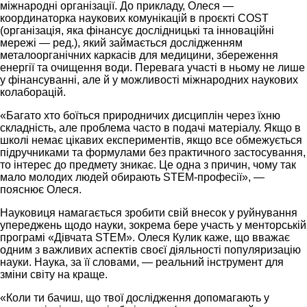
міжнародні організації. До прикладу, Олеся —
координаторка наукових комунікацій в проєкті COST
(організація, яка фінансує дослідницькі та інноваційні
мережі — ред.), який займається дослідженням
металоорганічних каркасів для медицини, збереження
енергії та очищення води. Перевага участі в ньому не лише
у фінансуванні, але й у можливості міжнародних наукових
колаборацій.
«Багато хто боїться природничих дисциплін через їхню
складність, але проблема часто в подачі матеріалу. Якщо в
школі немає цікавих експериментів, якщо все обмежується
підручниками та формулами без практичного застосування,
то інтерес до предмету зникає. Це одна з причин, чому так
мало молодих людей обирають STEM-професії», —
пояснює Олеся.
Науковиця намагається зробити свій внесок у руйнування
упереджень щодо науки, зокрема бере участь у менторській
програмі «Дівчата STEM». Олеся Кулик каже, що вважає
одним з важливих аспектів своєї діяльності популяризацію
науки. Наука, за її словами, — реальний інструмент для
зміни світу на краще.
«Коли ти бачиш, що твої дослідження допомагають у