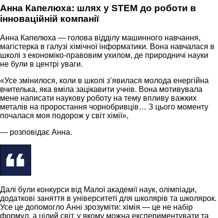
Анна Капелюха: шлях у STEM до роботи в
інноваційній компанії
Анна Капелюха — голова відділу машинного навчання,
магістерка в галузі хімічної інформатики. Вона навчалася в
школі з економіко-правовим ухилом, де природничі науки
не були в центрі уваги.
«Усе змінилося, коли в школі з’явилася молода енергійна
вчителька, яка вміла зацікавити учнів. Вона мотивувала
мене написати наукову роботу на тему впливу важких
металів на проростання чорнобривців… З цього моменту
почалася моя подорож у світ хімії»,
— розповідає Анна.
Далі були конкурси від Малої академії наук, олімпіади,
додаткові заняття в університеті для школярів та школярок.
Усе це допомогло Анні зрозуміти: хімія — це не набір
формул, а цілий світ, у якому можна експериментувати та