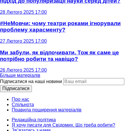
підхід до популяризації науки серед дітей?
28 Лютого 2025 17:00
#НеМовчи: чому театри роками ігнорували
проблему харасменту?
27 Лютого 2025 17:00
Ми забули, як відпочивати. Тож як саме це
потрібно робити та навіщо?
26 Лютого 2025 17:00
Більше матеріалів
Підписатися на наші новини
Підписатися
Про нас
Спільнота
Правила поширення матеріалів
Редакційна політика
Я хочу писати для Свідомих. Що треба робити?
Зв’язатись з нами