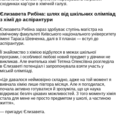
сходинках кар’єри в хімічній галузі.
Єлизавета Рибіна: шлях від шкільних олімпіад
з хімії до аспірантури
Єлизавета Рибіна зараз здобуває ступінь магістра на
хімічному факультеті Київського національного університету
імені Тараса Шевченка, далі в її планах — вступ до
аспірантури.
Її знайомство з хімією відбулося в межах шкільної
програми, і особливої любові новий предмет у дівчини не
викликав. Але вчителька хімії Тетяна Олексіївна розгледіла
в Єлизаветі потенціал і запропонувала взяти участь у
міській олімпіаді.
«Це давалося неймовірно складно, адже на той момент я
вивчала хімію лише півтора місяця. Але я погодилася,
почала активно готуватися й зрозуміла, що ця наука
відкриває безліч цікавих можливостей. З того моменту хімія
стала для мене не просто предметом у школі, а частиною
життя»,
— пригадує Єлизавета.