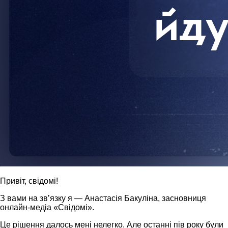
Привіт, свідомі!
З вами на звʼязку я — Анастасія Бакуліна, засновниця
онлайн-медіа «Свідомі».
Це рішення далось мені нелегко. Але останні пів року були