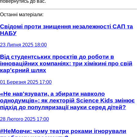
повернутись до вас.
Останні матеріали:
Свідомі проти знищення незалежності САП та
НАБУ
23 Липня 2025 18:00
Від студентських проєктів до роботи в
інноваційних компаніях: три хімікині про свій
кар'єрний шлях
01 Березня 2025 17:00
«Не нав'язувати, а збирати навколо
однодумців»: як лекторій Science Kids змінює
підхід до популяризації науки серед дітей?
28 Лютого 2025 17:00
#НеМовчи: чому театри роками ігнорували