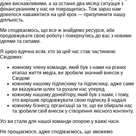
дуже виснажливими, а за останні два місяці ситуація з
фінансуванням у нас не покращилась. Тож зараз нам
довелося наважитися на цей крок — призупинити нашу
діяльність.
Ми сподіваємось, що все ж знайдемо ресурси, аби
продовжувати свою роботу і повернутись до вас з новими
ідеями та силами.
Я щиро вдячна всім, хто за цей час став частинкою
Свідомих:
кожному члену команди, який був з нами на різних
етапах життя медіа, ви зробили значний внесок у
Свідомі
кожному нашому підписнику та підписниці, адже саме
ви вказували шлях та рухали нас уперед
кожному нашому донейтору, який був з нами, і тому,
хто вирішив продовжувати свою підписку й надалі
кожному бізнесу, організації за те, що ви обирали нас
та зробили свій внесок у створення якісного контенту.
Усі ви стали для нашої команди опорою у важкі часи.
Не прощаємося, адже сподіваємось, що зможемо