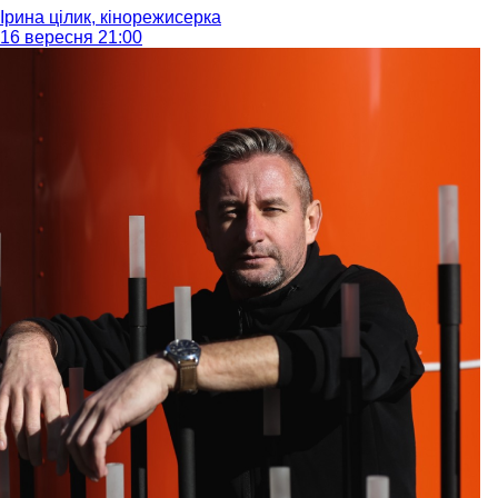
Ірина цілик, кінорежисерка
16 вересня 21:00