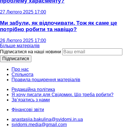
проблему харасменту?
27 Лютого 2025 17:00
Ми забули, як відпочивати. Тож як саме це
потрібно робити та навіщо?
26 Лютого 2025 17:00
Більше матеріалів
Підписатися на наші новини
Підписатися
Про нас
Спільнота
Правила поширення матеріалів
Редакційна політика
Я хочу писати для Свідомих. Що треба робити?
Зв’язатись з нами
Фінансові звіти
anastasiia.bakulina@svidomi.in.ua
svidomi.media@gmail.com