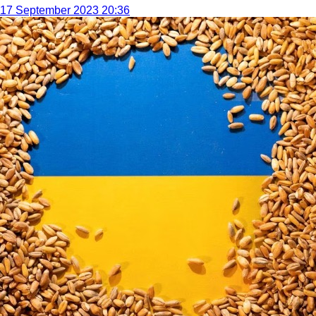
17 September 2023 20:36