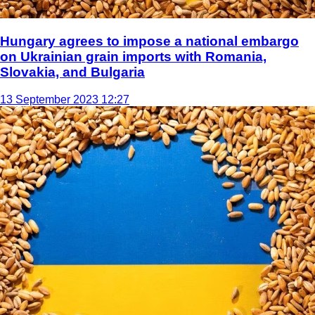
Hungary agrees to impose a national embargo
on Ukrainian grain imports with Romania,
Slovakia, and Bulgaria
13 September 2023 12:27