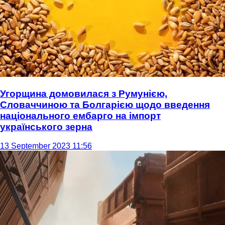
Угорщина домовилася з Румунією,
Словаччиною та Болгарією щодо введення
національного ембарго на імпорт
українського зерна
13 September 2023 11:56