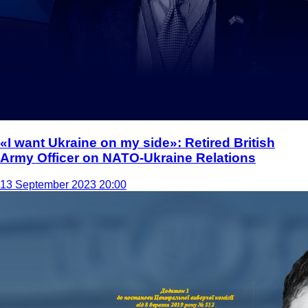
«I want Ukraine on my side»: Retired British
Army Officer on NATO-Ukraine Relations
13 September 2023 20:00