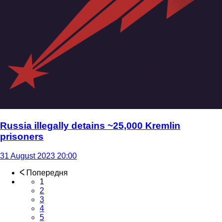
Russia illegally detains ~25,000 Kremlin
prisoners
31 August 2023 20:00
Попередня
1
2
3
4
5