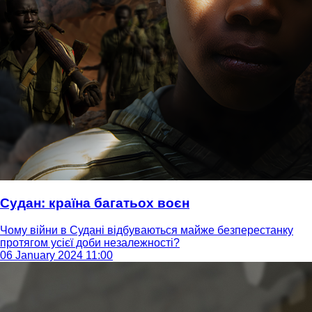
Судан: країна багатьох воєн
Чому війни в Судані відбуваються майже безперестанку
протягом усієї доби незалежності?
06 January 2024 11:00