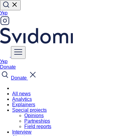
Укр
Укр
Donate
Donate
All news
Analytics
Explainers
Special projects
Opinions
Partneships
Field reports
Interview