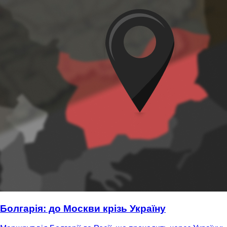
Болгарія: до Москви крізь Україну