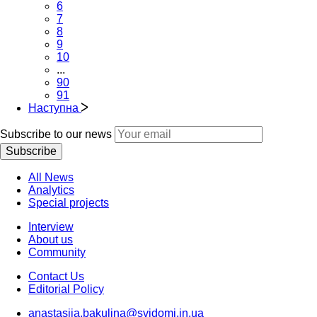
6
7
8
9
10
...
90
91
Наступна
Subscribe to our news
Subscribe
All News
Analytics
Special projects
Interview
About us
Community
Contact Us
Editorial Policy
anastasiia.bakulina@svidomi.in.ua