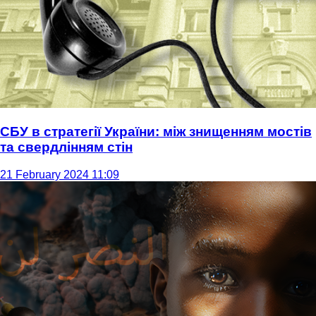
СБУ в стратегії України: між знищенням мостів
та свердлінням стін
21 February 2024 11:09