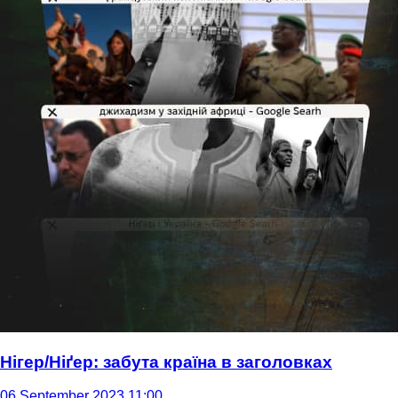
Нігер/Ніґер: забута країна в заголовках
06 September 2023 11:00