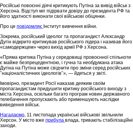
Російські повоєнні діячі критикують Путіна за вивід військ з
Херсона. Відступ міг підірвати довіру до президента РФ та
його здатності виконати свої військові обіцянки.
Про це
повідомляє
Інститут вивчення війни.
Зокрема, російський ідеолог та пропагандист Алєксандр
Дугін відкрито критикував російського лідера і називав його
«самодержцем» через вихід армії РФ з Херсона.
«Пряма критика Путіна у середовищі провоєнної спільноти
є майже безпрецедентною, і гучна та необдумана атака
Дугіна на Путіна може свідчити про зміни серед російських
"націоналістичних ідеологів"», — йдеться у звіті.
Імовірно, президент Росії наказав деяким своїм
пропагандистам придушити критику російського виходу з
міста Херсона, оскільки багато програм новин державного
телебачення пропускають або применшують наслідки
виведення військ.
Нагадаємо
, 11 листопада українські військові звільнили
Херсон. У місто вже
прибула
влада, тривають стабілізаційні
заходи.