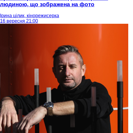
людиною, що зображена на фото
Ірина цілик, кінорежисерка
16 вересня 21:00