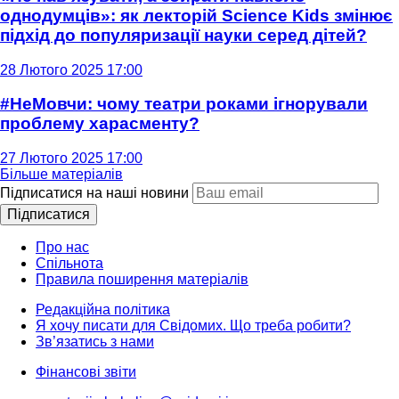
однодумців»: як лекторій Science Kids змінює
підхід до популяризації науки серед дітей?
28 Лютого 2025 17:00
#НеМовчи: чому театри роками ігнорували
проблему харасменту?
27 Лютого 2025 17:00
Більше матеріалів
Підписатися на наші новини
Підписатися
Про нас
Спільнота
Правила поширення матеріалів
Редакційна політика
Я хочу писати для Свідомих. Що треба робити?
Зв’язатись з нами
Фінансові звіти