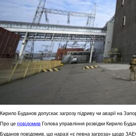
Кирило Буданов допускає загрозу підриву чи аварії на Запор
Про це
повідомив
Голова управління розвідки Кирило Буда
Буданов повідомив, що наразі «є певна загроза» щодо ЗАЕ