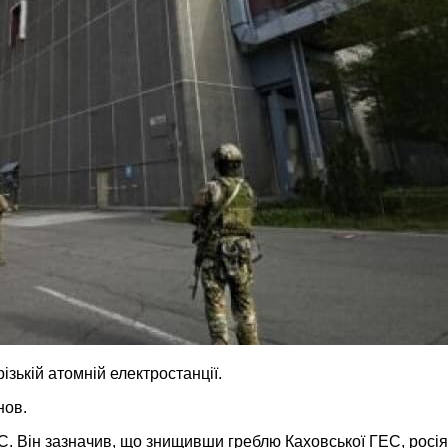
ізькій атомній електростанції.
нов.
С. Він зазначив, що знищивши греблю Каховської ГЕС, росі