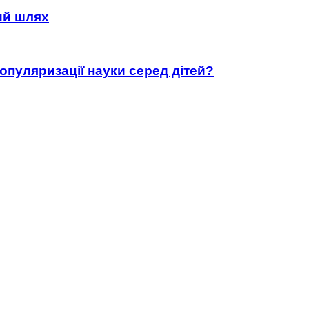
ний шлях
популяризації науки серед дітей?