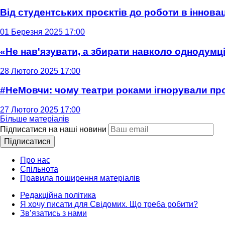
Від студентських проєктів до роботи в інновац
01 Березня 2025 17:00
«Не нав'язувати, а збирати навколо однодумців
28 Лютого 2025 17:00
#НеМовчи: чому театри роками ігнорували п
27 Лютого 2025 17:00
Більше матеріалів
Підписатися на наші новини
Підписатися
Про нас
Спільнота
Правила поширення матеріалів
Редакційна політика
Я хочу писати для Свідомих. Що треба робити?
Зв’язатись з нами