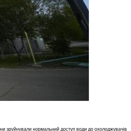
яни зруйнували нормальний доступ води до охолоджувачів