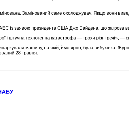
мінована. Замінований саме охолоджувач. Якщо вони виведу
ЗАЕС із заявою президента США Джо Байдена, що загроза ви
рої і штучна техногенна катастрофа — трохи різні речі», — 
рипаркували машину, на якій, ймовірно, була вибухівка. Жур
тований 28 травня.
 НАБУ