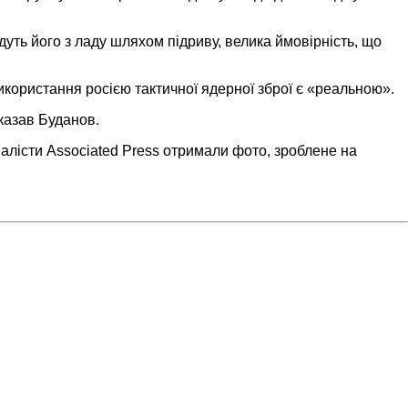
ть його з ладу шляхом підриву, велика ймовірність, що
користання росією тактичної ядерної зброї є «реальною».
сказав Буданов.
налісти Associated Press отримали фото, зроблене на