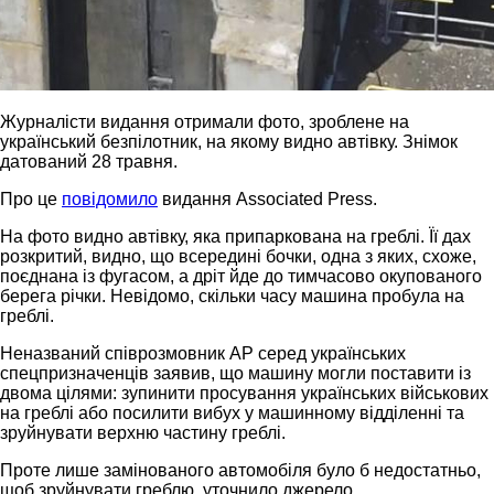
Журналісти видання отримали фото, зроблене на
український безпілотник, на якому видно автівку. Знімок
датований 28 травня.
Про це
повідомило
видання Associated Press.
На фото видно автівку, яка припаркована на греблі. Її дах
розкритий, видно, що всередині бочки, одна з яких, схоже,
поєднана із фугасом, а дріт йде до тимчасово окупованого
берега річки. Невідомо, скільки часу машина пробула на
греблі.
Неназваний співрозмовник AP серед українських
спецпризначенців заявив, що машину могли поставити із
двома цілями: зупинити просування українських військових
на греблі або посилити вибух у машинному відділенні та
зруйнувати верхню частину греблі.
Проте лише замінованого автомобіля було б недостатньо,
щоб зруйнувати греблю, уточнило джерело.