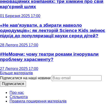
інноваційних компаніях: три хімікині про свій
кар'єрний шлях
01 Березня 2025 17:00
«Не нав'язувати, а збирати навколо
однодумців»: як лекторій Science Kids змінює
підхід до популяризації науки серед дітей?
28 Лютого 2025 17:00
#НеМовчи: чому театри роками ігнорували
проблему харасменту?
27 Лютого 2025 17:00
Більше матеріалів
Підписатися на наші новини
Підписатися
Про нас
Спільнота
Правила поширення матеріалів