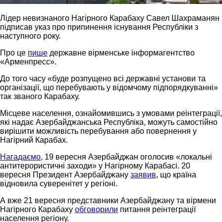
Лідер невизнаного Нагірного Карабаху Савел Шахраманян
підписав указ про припинення існування Республіки з
наступного року.
Про це
пише
державне вірменське інформагентство
«Арменпресс».
До того часу «буде розпущено всі державні установи та
організації, що перебувають у відомчому підпорядкуванні»
так званого Карабаху.
Місцеве населення, ознайомившись з умовами реінтеграції,
які надає Азербайджанська Республіка, можуть самостійно
вирішити можливість перебування або повернення у
Нагірний Карабах.
Нагадаємо
, 19 вересня Азербайджан оголосив «локальні
антитерористичні заходи» у Нагірному Карабасі. 20
вересня Президент Азербайджану
заявив
, що країна
відновила суверенітет у регіоні.
А вже 21 вересня представники Азербайджану та вірмени
Нагірного Карабаху
обговорили
питання реінтеграції
населення регіону.