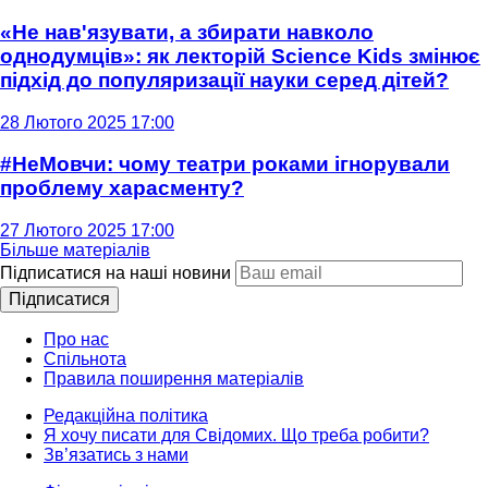
«Не нав'язувати, а збирати навколо
однодумців»: як лекторій Science Kids змінює
підхід до популяризації науки серед дітей?
28 Лютого 2025 17:00
#НеМовчи: чому театри роками ігнорували
проблему харасменту?
27 Лютого 2025 17:00
Більше матеріалів
Підписатися на наші новини
Підписатися
Про нас
Спільнота
Правила поширення матеріалів
Редакційна політика
Я хочу писати для Свідомих. Що треба робити?
Зв’язатись з нами