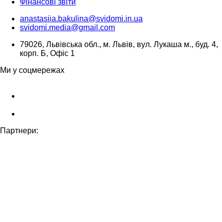
Фінансові звіти
anastasiia.bakulina@svidomi.in.ua
svidomi.media@gmail.com
79026, Львівська обл., м. Львів, вул. Лукаша м., буд. 4,
корп. Б, Офіс 1
Ми у соцмережах
Партнери: