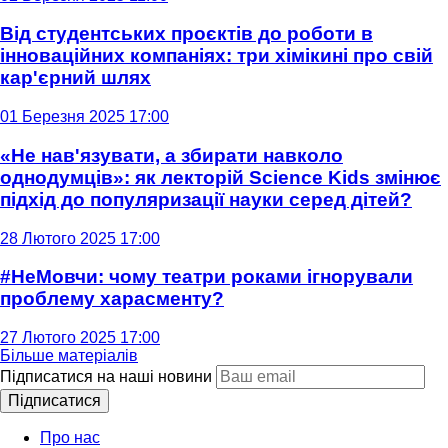
Від студентських проєктів до роботи в
інноваційних компаніях: три хімікині про свій
кар'єрний шлях
01 Березня 2025 17:00
«Не нав'язувати, а збирати навколо
однодумців»: як лекторій Science Kids змінює
підхід до популяризації науки серед дітей?
28 Лютого 2025 17:00
#НеМовчи: чому театри роками ігнорували
проблему харасменту?
27 Лютого 2025 17:00
Більше матеріалів
Підписатися на наші новини
Підписатися
Про нас