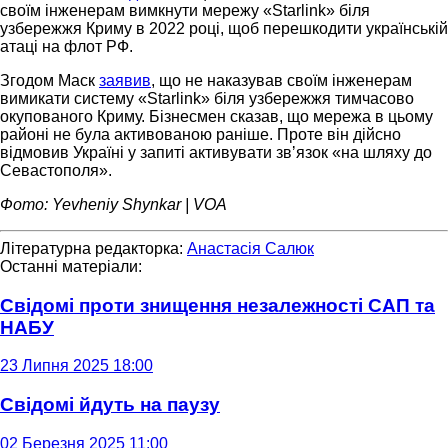
своїм інженерам вимкнути мережу «Starlink» біля
узбережжя Криму в 2022 році, щоб перешкодити українській
атаці на флот РФ.
Згодом Маск
заявив
, що не наказував своїм інженерам
вимикати систему «Starlink» біля узбережжя тимчасово
окупованого Криму. Бізнесмен сказав, що мережа в цьому
районі не була активованою раніше. Проте він дійсно
відмовив Україні у запиті активувати звʼязок «на шляху до
Севастополя».
Фото: Yevheniy Shynkar | VOA
Літературна редакторка:
Анастасія Салюк
Останні матеріали:
Свідомі проти знищення незалежності САП та
НАБУ
23 Липня 2025 18:00
Свідомі йдуть на паузу
02 Березня 2025 11:00