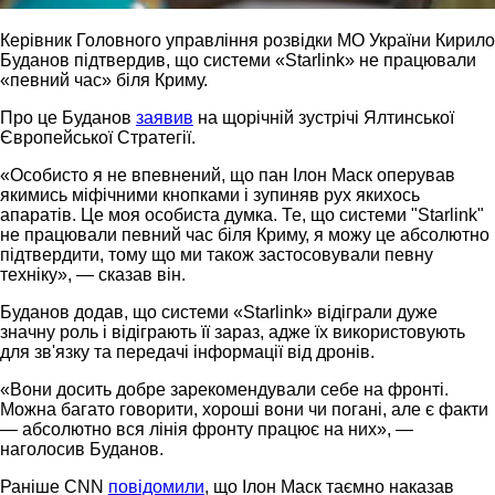
Керівник Головного управління розвідки МО України Кирило
Буданов підтвердив, що системи «Starlink» не працювали
«певний час» біля Криму.
Про це Буданов
заявив
на щорічній зустрічі Ялтинської
Європейської Стратегії.
«Особисто я не впевнений, що пан Ілон Маск оперував
якимись міфічними кнопками і зупиняв рух якихось
апаратів. Це моя особиста думка. Те, що системи "Starlink"
не працювали певний час біля Криму, я можу це абсолютно
підтвердити, тому що ми також застосовували певну
техніку», — сказав він.
Буданов додав, що системи «Starlink» відіграли дуже
значну роль і відіграють її зараз, адже їх використовують
для зв'язку та передачі інформації від дронів.
«Вони досить добре зарекомендували себе на фронті.
Можна багато говорити, хороші вони чи погані, але є факти
— абсолютно вся лінія фронту працює на них», —
наголосив Буданов.
Раніше CNN
повідомили
, що Ілон Маск таємно наказав