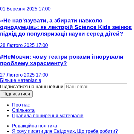
01 Березня 2025 17:00
«Не нав'язувати, а збирати навколо
однодумців»: як лекторій Science Kids змінює
підхід до популяризації науки серед дітей?
28 Лютого 2025 17:00
#НеМовчи: чому театри роками ігнорували
проблему харасменту?
27 Лютого 2025 17:00
Більше матеріалів
Підписатися на наші новини
Підписатися
Про нас
Спільнота
Правила поширення матеріалів
Редакційна політика
Я хочу писати для Свідомих. Що треба робити?