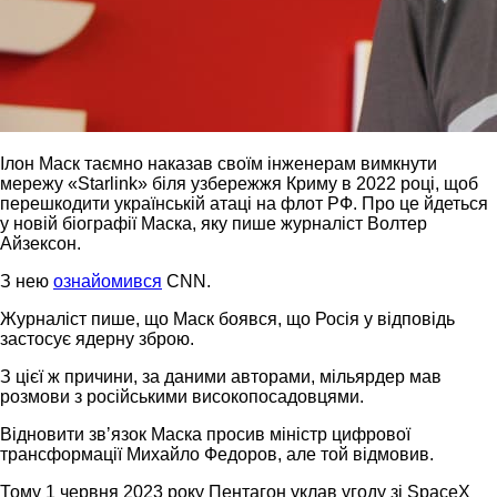
Ілон Маск таємно наказав своїм інженерам вимкнути
мережу «Starlink» біля узбережжя Криму в 2022 році, щоб
перешкодити українській атаці на флот РФ. Про це йдеться
у новій біографії Маска, яку пише журналіст Волтер
Айзексон.
З нею
ознайомився
CNN.
Журналіст пише, що Маск боявся, що Росія у відповідь
застосує ядерну зброю.
З цієї ж причини, за даними авторами, мільярдер мав
розмови з російськими високопосадовцями.
Відновити звʼязок Маска просив міністр цифрової
трансформації Михайло Федоров, але той відмовив.
Тому 1 червня 2023 року Пентагон уклав угоду зі SpaceX