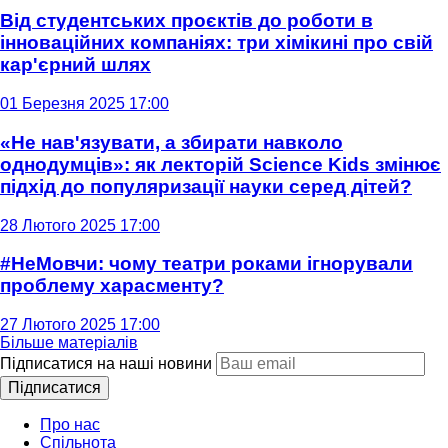
Від студентських проєктів до роботи в
інноваційних компаніях: три хімікині про свій
кар'єрний шлях
01 Березня 2025 17:00
«Не нав'язувати, а збирати навколо
однодумців»: як лекторій Science Kids змінює
підхід до популяризації науки серед дітей?
28 Лютого 2025 17:00
#НеМовчи: чому театри роками ігнорували
проблему харасменту?
27 Лютого 2025 17:00
Більше матеріалів
Підписатися на наші новини
Підписатися
Про нас
Спільнота