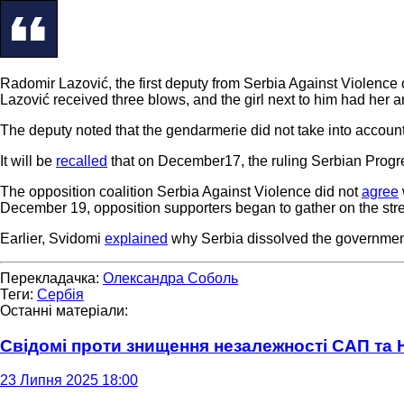
Radomir Lazović, the first deputy from Serbia Against Violence
Lazović received three blows, and the girl next to him had her a
The deputy noted that the gendarmerie did not take into account
It will be
recalled
that on December17, the ruling Serbian Progre
The opposition coalition Serbia Against Violence did not
agree
December 19, opposition supporters began to gather on the stre
Earlier, Svidomi
explained
why Serbia dissolved the governmen
Перекладачка:
Олександра Соболь
Теги:
Сербія
Останні матеріали:
Свідомі проти знищення незалежності САП та
23 Липня 2025 18:00