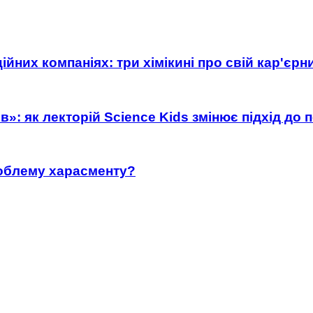
ійних компаніях: три хімікині про свій кар'єр
»: як лекторій Science Kids змінює підхід до 
роблему харасменту?