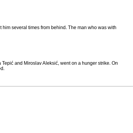
hit him several times from behind. The man who was with
ka Tepić and Miroslav Aleksić, went on a hunger strike. On
ed.