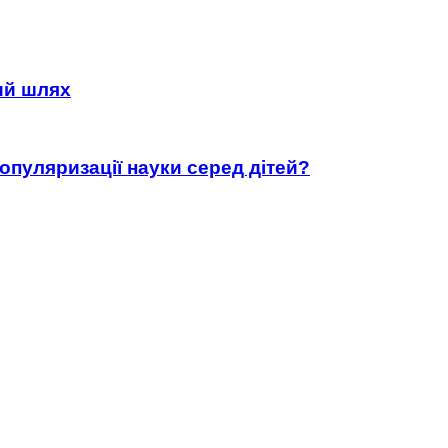
ний шлях
популяризації науки серед дітей?