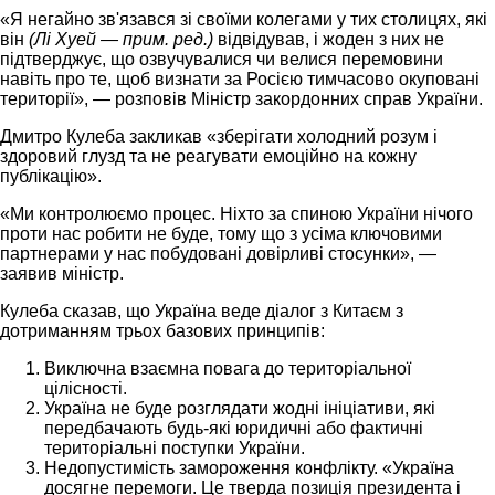
«Я негайно зв'язався зі своїми колегами у тих столицях, які
він
(Лі Хуей — прим. ред.)
відвідував, і жоден з них не
підтверджує, що озвучувалися чи велися перемовини
навіть про те, щоб визнати за Росією тимчасово окуповані
території», — розповів Міністр закордонних справ України.
Дмитро Кулеба закликав «зберігати холодний розум і
здоровий глузд та не реагувати емоційно на кожну
публікацію».
«Ми контролюємо процес. Ніхто за спиною України нічого
проти нас робити не буде, тому що з усіма ключовими
партнерами у нас побудовані довірливі стосунки», —
заявив міністр.
Кулеба сказав, що Україна веде діалог з Китаєм з
дотриманням трьох базових принципів:
Виключна взаємна повага до територіальної
цілісності.
Україна не буде розглядати жодні ініціативи, які
передбачають будь-які юридичні або фактичні
територіальні поступки України.
Недопустимість замороження конфлікту. «Україна
досягне перемоги. Це тверда позиція президента і