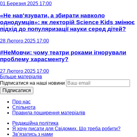
01 Березня 2025 17:00
«Не нав'язувати, а збирати навколо
однодумців»: як лекторій Science Kids змінює
підхід до популяризації науки серед дітей?
28 Лютого 2025 17:00
#НеМовчи: чому театри роками ігнорували
проблему харасменту?
27 Лютого 2025 17:00
Більше матеріалів
Підписатися на наші новини
Підписатися
Про нас
Спільнота
Правила поширення матеріалів
Редакційна політика
Я хочу писати для Свідомих. Що треба робити?
Зв’язатись з нами