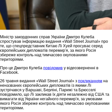
Міністр закордонних справ України Дмитро Кулеба
спростував інформацію видання «Wall Street Journal» про
те, що спецпредставник Китаю Лі Хуей просуває серед
європейських дипломатів перемир'я, за якого Росія
збереже контроль над тимчасово окупованими
територіями.
Про це Дмитро Кулеба
повідомив
у відеозверненні в
Facebook.
26 травня видання «Wall Street Journal» з
покликанням
на
неназваних європейських дипломатів із якими Лі
зустрічався у Варшаві, Берліні, Парижі та Брюсселі
повідомило, що Лі закликав їх діяти незалежно від США та
вимагати від України негайного перемир'я, за умовами
якого Росія збереже контроль над тимчасово окупованими
територіями.