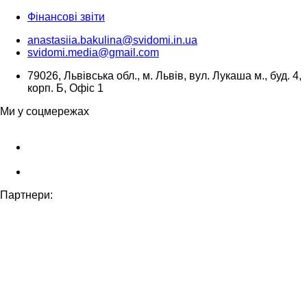
Фінансові звіти
anastasiia.bakulina@svidomi.in.ua
svidomi.media@gmail.com
79026, Львівська обл., м. Львів, вул. Лукаша м., буд. 4,
корп. Б, Офіс 1
Ми у соцмережах
Партнери: