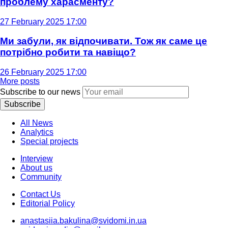
проблему харасменту?
27 February 2025 17:00
Ми забули, як відпочивати. Тож як саме це
потрібно робити та навіщо?
26 February 2025 17:00
More posts
Subscribe to our news
Subscribe
All News
Analytics
Special projects
Interview
About us
Community
Contact Us
Editorial Policy
anastasiia.bakulina@svidomi.in.ua