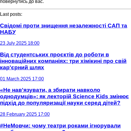
повернутись до вас.
Last posts:
Свідомі проти знищення незалежності САП та
НАБУ
23 July 2025 18:00
Від студентських проєктів до роботи в
інноваційних компаніях: три хімікині про свій
кар'єрний шлях
01 March 2025 17:00
«Не нав'язувати, а збирати навколо
однодумців»: як лекторій Science Kids змінює
підхід до популяризації науки серед дітей?
28 February 2025 17:00
#НеМовчи: чому театри роками ігнорували