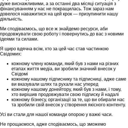
дуже виснажливими, а за останні два місяці ситуація з
фінансуванням у нас не покращилась. Тож зараз нам
довелося наважитися на цей крок — призупинити нашу
діяльність.
Ми сподіваємось, що все ж знайдемо ресурси, аби
продовжувати свою роботу і повернутись до вас з новими
ідеями та силами.
Я щиро вдячна всім, хто за цей час став частинкою
Свідомих:
кожному члену команди, який був з нами на різних
етапах життя медіа, ви зробили значний внесок у
Свідомі
кожному нашому підписнику та підписниці, адже саме
ви вказували шлях та рухали нас уперед
кожному нашому донейтору, який був з нами, і тому,
хто вирішив продовжувати свою підписку й надалі
кожному бізнесу, організації за те, що ви обирали нас
та зробили свій внесок у створення якісного контенту.
Усі ви стали для нашої команди опорою у важкі часи.
Не прощаємося, адже сподіваємось, що зможемо