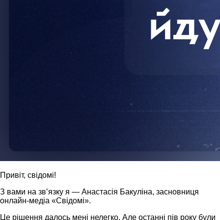
Привіт, свідомі!
З вами на звʼязку я — Анастасія Бакуліна, засновниця
онлайн-медіа «Свідомі».
Це рішення далось мені нелегко. Але останні пів року були