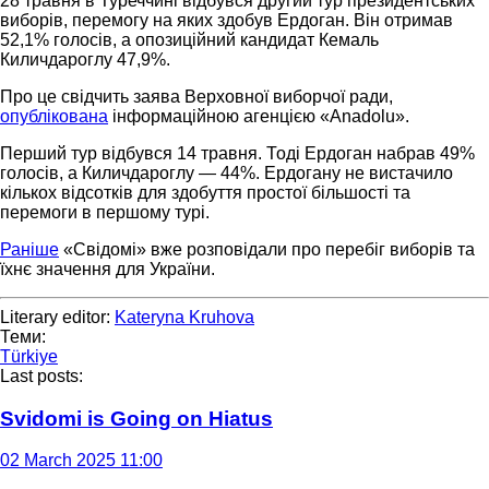
28 травня в Туреччині відбувся другий тур президентських
виборів, перемогу на яких здобув Ердоган. Він отримав
52,1% голосів, а опозиційний кандидат Кемаль
Киличдароглу 47,9%.
Про це свідчить заява Верховної виборчої ради,
опублікована
інформаційною агенцією «Anadolu».
Перший тур відбувся 14 травня. Тоді Ердоган набрав 49%
голосів, а Киличдароглу — 44%. Ердогану не вистачило
кількох відсотків для здобуття простої більшості та
перемоги в першому турі.
Раніше
«Свідомі» вже розповідали про перебіг виборів та
їхнє значення для України.
Literary editor:
Kateryna Kruhova
Теми:
Türkiye
Last posts:
Svidomi is Going on Hiatus
02 March 2025 11:00