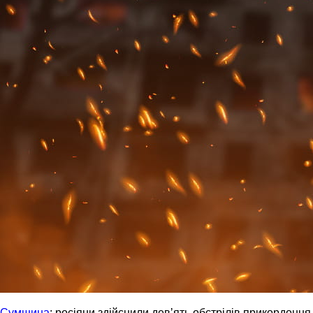
Сумщина
: росіяни здійснили девʼять обстрілів прикордоння