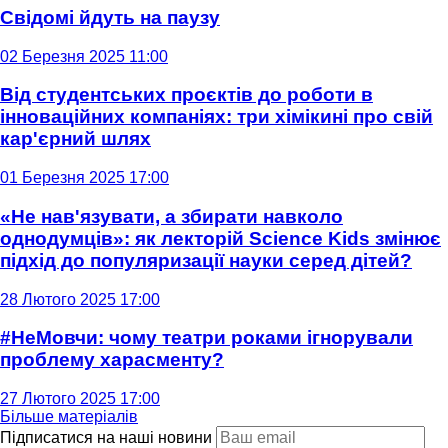
Свідомі йдуть на паузу
02 Березня 2025 11:00
Від студентських проєктів до роботи в
інноваційних компаніях: три хімікині про свій
кар'єрний шлях
01 Березня 2025 17:00
«Не нав'язувати, а збирати навколо
однодумців»: як лекторій Science Kids змінює
підхід до популяризації науки серед дітей?
28 Лютого 2025 17:00
#НеМовчи: чому театри роками ігнорували
проблему харасменту?
27 Лютого 2025 17:00
Більше матеріалів
Підписатися на наші новини