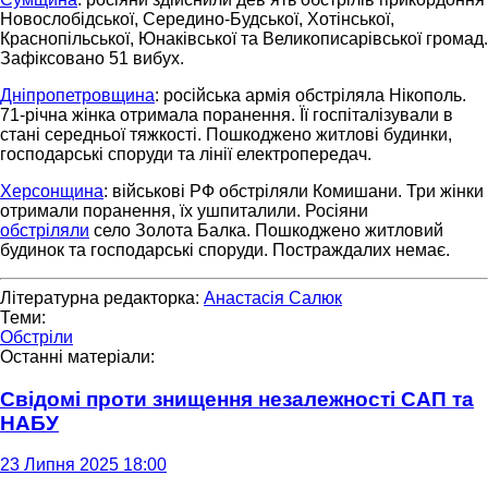
Новослобідської, Середино-Будської, Хотінської,
Краснопільської, Юнаківської та Великописарівської громад.
Зафіксовано 51 вибух.
Дніпропетровщина
: російська армія обстріляла Нікополь.
71-річна жінка отримала поранення. Її госпіталізували в
стані середньої тяжкості. Пошкоджено житлові будинки,
господарські споруди та лінії електропередач.
Херсонщина
: військові РФ обстріляли Комишани. Три жінки
отримали поранення, їх ушпиталили. Росіяни
обстріляли
село Золота Балка. Пошкоджено житловий
будинок та господарські споруди. Постраждалих немає.
Літературна редакторка:
Анастасія Салюк
Теми:
Обстріли
Останні матеріали:
Свідомі проти знищення незалежності САП та
НАБУ
23 Липня 2025 18:00