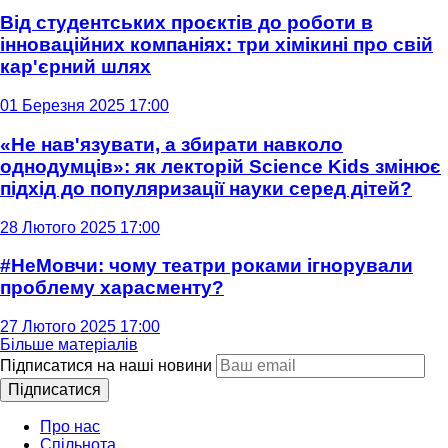
Від студентських проєктів до роботи в
інноваційних компаніях: три хімікині про свій
кар'єрний шлях
01 Березня 2025 17:00
«Не нав'язувати, а збирати навколо
однодумців»: як лекторій Science Kids змінює
підхід до популяризації науки серед дітей?
28 Лютого 2025 17:00
#НеМовчи: чому театри роками ігнорували
проблему харасменту?
27 Лютого 2025 17:00
Більше матеріалів
Підписатися на наші новини
Підписатися
Про нас
Спільнота