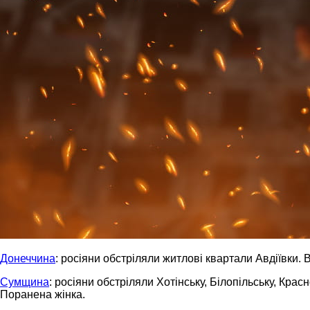
Донеччина
: росіяни обстріляли житлові квартали Авдіївки.
Сумщина
: росіяни обстріляли Хотінську, Білопільську, Кра
Поранена жінка.