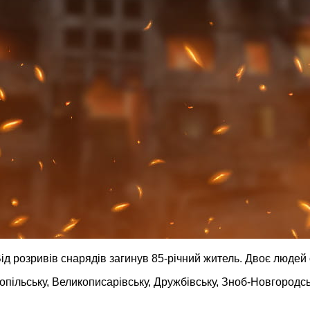
 Від розривів снарядів загинув 85-річний житель. Двоє люд
снопільську, Великописарівську, Дружбівську, Зноб-Новгород