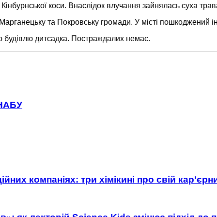
з Кінбурнської коси. Внаслідок влучання зайнялась суха тра
ь, Марганецьку та Покровську громади. У місті пошкоджений і
о будівлю дитсадка. Постраждалих немає.
 НАБУ
ійних компаніях: три хімікині про свій кар'єр