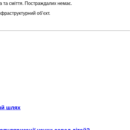
ва та сміття. Постраждалих немає.
нфраструктурний обʼєкт.
ний шлях