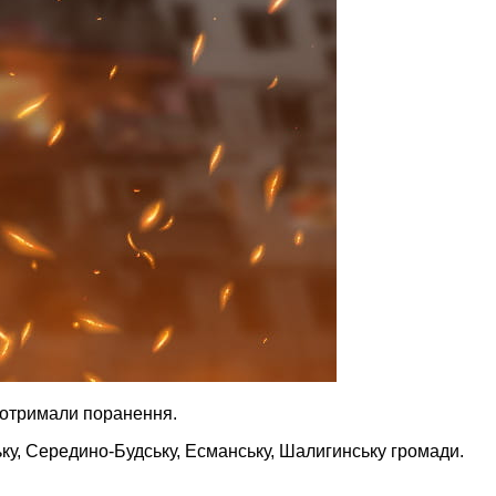
ей отримали поранення.
ську, Середино-Будську, Есманську, Шалигинську громади.