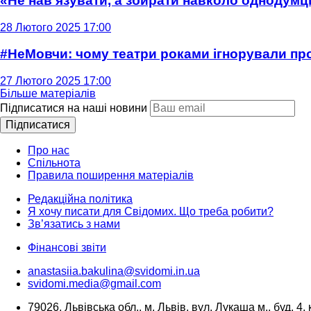
«Не нав'язувати, а збирати навколо однодумців
28 Лютого 2025 17:00
#НеМовчи: чому театри роками ігнорували п
27 Лютого 2025 17:00
Більше матеріалів
Підписатися на наші новини
Підписатися
Про нас
Спільнота
Правила поширення матеріалів
Редакційна політика
Я хочу писати для Свідомих. Що треба робити?
Зв’язатись з нами
Фінансові звіти
anastasiia.bakulina@svidomi.in.ua
svidomi.media@gmail.com
79026, Львівська обл., м. Львів, вул. Лукаша м., буд. 4, 