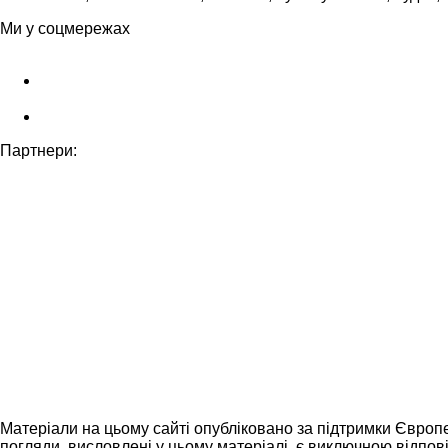
Ми у соцмережах
Партнери:
Матеріали на цьому сайті опубліковано за підтримки Європ
погляди, висловлені у цьому матеріалі, є виключною відпові