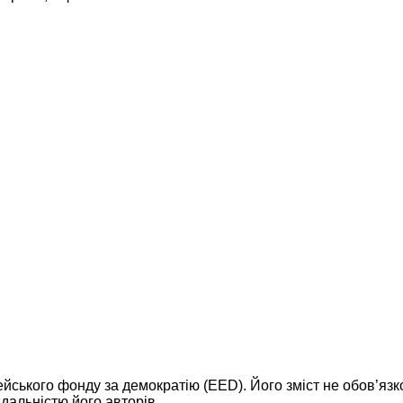
ейського фонду за демократію (EED). Його зміст не обов’яз
дальністю його авторів.