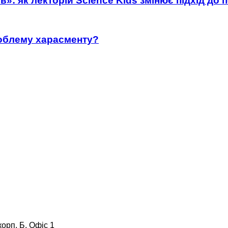
»: як лекторій Science Kids змінює підхід до 
роблему харасменту?
корп. Б, Офіс 1