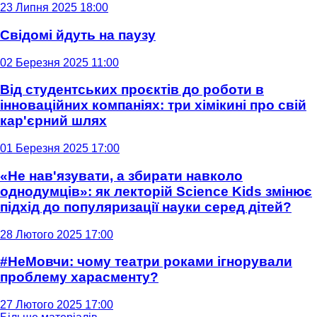
23 Липня 2025 18:00
Свідомі йдуть на паузу
02 Березня 2025 11:00
Від студентських проєктів до роботи в
інноваційних компаніях: три хімікині про свій
кар'єрний шлях
01 Березня 2025 17:00
«Не нав'язувати, а збирати навколо
однодумців»: як лекторій Science Kids змінює
підхід до популяризації науки серед дітей?
28 Лютого 2025 17:00
#НеМовчи: чому театри роками ігнорували
проблему харасменту?
27 Лютого 2025 17:00