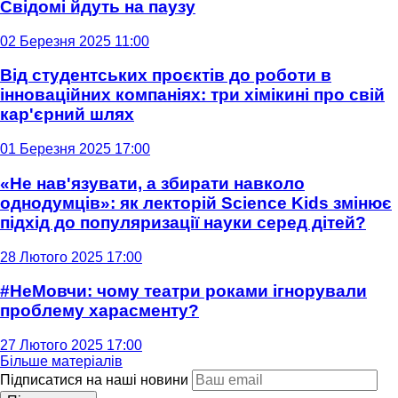
Свідомі йдуть на паузу
02 Березня 2025 11:00
Від студентських проєктів до роботи в
інноваційних компаніях: три хімікині про свій
кар'єрний шлях
01 Березня 2025 17:00
«Не нав'язувати, а збирати навколо
однодумців»: як лекторій Science Kids змінює
підхід до популяризації науки серед дітей?
28 Лютого 2025 17:00
#НеМовчи: чому театри роками ігнорували
проблему харасменту?
27 Лютого 2025 17:00
Більше матеріалів
Підписатися на наші новини