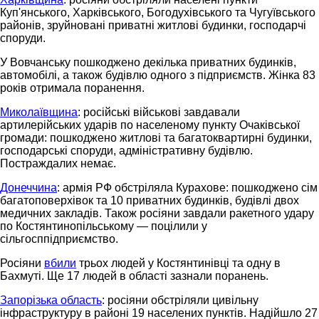
Куп'янського, Харківського, Богодухівського та Чугуївського
районів, зруйновані приватні житлові будинки, господарчі
споруди.
У Вовчанську пошкоджено декілька приватних будинків,
автомобілі, а також будівлю одного з підприємств. Жінка 83
років отримала поранення.
Миколаївщина
: російські військові завдавали
артилерійських ударів по населеному пункту Очаківської
громади: пошкоджено житлові та багатоквартирні будинки,
господарські споруди, адміністративну будівлю.
Постраждалих немає.
Донеччина
: армія РФ обстріляла Курахове: пошкоджено сім
багатоповерхівок та 10 приватних будинків, будівлі двох
медичних закладів. Також росіяни завдали ракетного удару
по Костянтинопільському — поцілили у
сільгосппідприємство.
Росіяни
вбили
трьох людей у Костянтинівці та одну в
Бахмуті. Ще 17 людей в області зазнали поранень.
Запорізька область
: росіяни обстріляли цивільну
інфраструктуру в районі 19 населених пунктів. Надійшло 27