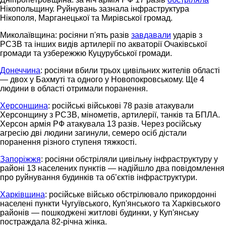
Нікопольщину. Руйнувань зазнала інфраструктура
Нікополя, Марганецької та Мирівської громад.
Миколаївщина: росіяни п'ять разів
завдавали
ударів з
РСЗВ та інших видів артилерії по акваторії Очаківської
громади та узбережжю Куцурубської громади.
Донеччина
: росіяни вбили трьох цивільних жителів області
— двох у Бахмуті та одного у Новопокровському. Ще 4
людини в області отримали поранення.
Херсонщина
: російські військові 78 разів атакували
Херсонщину з РСЗВ, мінометів, артилерії, танків та БПЛА.
Херсон армія РФ атакувала 13 разів. Через російську
агресію дві людини загинули, семеро осіб дістали
поранення різного ступеня тяжкості.
Запоріжжя
: росіяни обстріляли цивільну інфраструктуру у
районі 13 населених пунктів — надійшло два повідомлення
про руйнування будинків та об’єктів інфраструктури.
Харківщина
: російське військо обстрілювало прикордонні
населені пункти Чугуївського, Куп'янського та Харківського
районів — пошкоджені житлові будинки, у Куп'янську
постраждала 82-річна жінка.