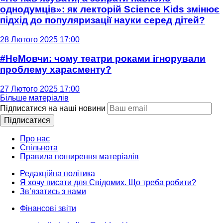
однодумців»: як лекторій Science Kids змінює
підхід до популяризації науки серед дітей?
28 Лютого 2025 17:00
#НеМовчи: чому театри роками ігнорували
проблему харасменту?
27 Лютого 2025 17:00
Більше матеріалів
Підписатися на наші новини
Підписатися
Про нас
Спільнота
Правила поширення матеріалів
Редакційна політика
Я хочу писати для Свідомих. Що треба робити?
Зв’язатись з нами
Фінансові звіти