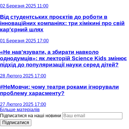
02 Березня 2025 11:00
Від студентських проєктів до роботи в
інноваційних компаніях: три хімікині про свій
кар'єрний шлях
01 Березня 2025 17:00
«Не нав'язувати, а збирати навколо
однодумців»: як лекторій Science Kids змінює
підхід до популяризації науки серед дітей?
28 Лютого 2025 17:00
#НеМовчи: чому театри роками ігнорували
проблему харасменту?
27 Лютого 2025 17:00
Більше матеріалів
Підписатися на наші новини
Підписатися