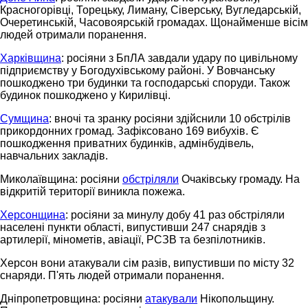
Красногорівці, Торецьку, Лиману, Сіверську, Вугледарській,
Очеретинській, Часовоярській громадах. Щонайменше вісім
людей отримали поранення.
Харківщина
: росіяни з БпЛА завдали удару по цивільному
підприємству у Богодухівському районі. У Вовчанську
пошкоджено три будинки та господарські споруди. Також
будинок пошкоджено у Кирилівці.
Сумщина
: вночі та зранку росіяни здійснили 10 обстрілів
прикордонних громад. Зафіксовано 169 вибухів. Є
пошкодження приватних будинків, адмінбудівель,
навчальних закладів.
Миколаївщина: росіяни
обстріляли
Очаківську громаду. На
відкритій території виникла пожежа.
Херсонщина
: росіяни за минулу добу 41 раз обстріляли
населені пункти області, випустивши 247 снарядів з
артилерії, мінометів, авіації, РСЗВ та безпілотників.
Херсон вони атакували сім разів, випустивши по місту 32
снаряди. П'ять людей отримали поранення.
Дніпропетровщина: росіяни
атакували
Нікопольщину.