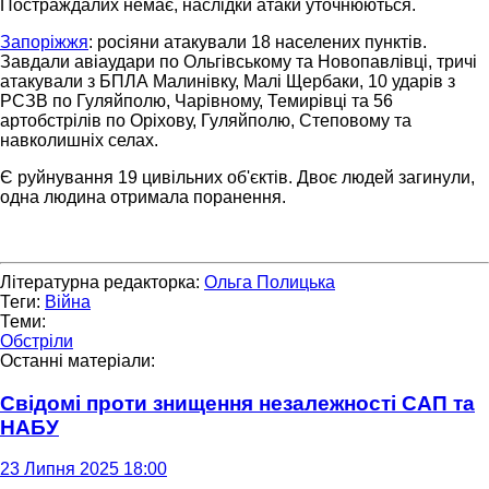
Постраждалих немає, наслідки атаки уточнюються.
Запоріжжя
: росіяни атакували 18 населених пунктів.
Завдали авіаудари по Ольгівському та Новопавлівці, тричі
атакували з БПЛА Малинівку, Малі Щербаки, 10 ударів з
РСЗВ по Гуляйполю, Чарівному, Темирівці та 56
артобстрілів по Оріхову, Гуляйполю, Степовому та
навколишніх селах.
Є руйнування 19 цивільних об'єктів. Двоє людей загинули,
одна людина отримала поранення.
Літературна редакторка:
Ольга Полицька
Теги:
Війна
Теми:
Обстріли
Останні матеріали:
Свідомі проти знищення незалежності САП та
НАБУ
23 Липня 2025 18:00