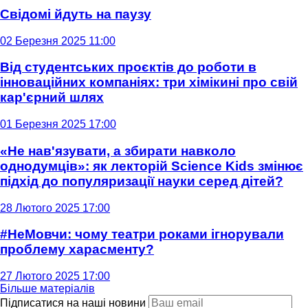
Свідомі йдуть на паузу
02 Березня 2025 11:00
Від студентських проєктів до роботи в
інноваційних компаніях: три хімікині про свій
кар'єрний шлях
01 Березня 2025 17:00
«Не нав'язувати, а збирати навколо
однодумців»: як лекторій Science Kids змінює
підхід до популяризації науки серед дітей?
28 Лютого 2025 17:00
#НеМовчи: чому театри роками ігнорували
проблему харасменту?
27 Лютого 2025 17:00
Більше матеріалів
Підписатися на наші новини