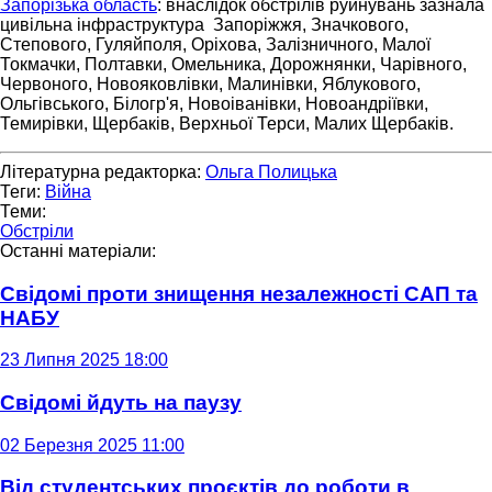
Запорізька область
: внаслідок обстрілів руйнувань зазнала
цивільна інфраструктура Запоріжжя, Значкового,
Степового, Гуляйполя, Оріхова, Залізничного, Малої
Токмачки, Полтавки, Омельника, Дорожнянки, Чарівного,
Червоного, Новояковлівки, Малинівки, Яблукового,
Ольгівського, Білогр'я, Новоіванівки, Новоандріївки,
Темирівки, Щербаків, Верхньої Терси, Малих Щербаків.
Літературна редакторка:
Ольга Полицька
Теги:
Війна
Теми:
Обстріли
Останні матеріали:
Свідомі проти знищення незалежності САП та
НАБУ
23 Липня 2025 18:00
Свідомі йдуть на паузу
02 Березня 2025 11:00
Від студентських проєктів до роботи в