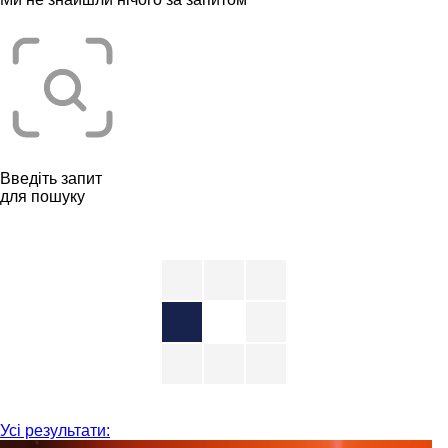
Введіть запит
для пошуку
Усі результати: