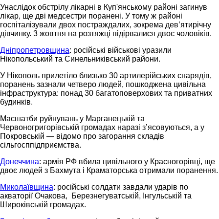
Унаслідок обстрілу лікарні в Куп'янському районі загинув
лікар, ще дві медсестри поранені. У тому ж районі
госпіталізували двох постраждалих, зокрема дев’ятирічну
дівчинку. 3 жовтня на розтяжці підірвалися двоє чоловіків.
Дніпропетровщина
: російські військові уразили
Нікопольський та Синельниківський райони.
У Нікополь прилетіло близько 30 артилерійських снарядів,
поранень зазнали четверо людей, пошкоджена цивільна
інфраструктура: понад 30 багатоповерхових та приватних
будинків.
Масшатби руйнувань у Марганецькій та
Червоногригорівській громадах наразі з’ясовуються, а у
Покровській — відомо про загорання складів
сільгосппідприємства.
Донеччина
: армія РФ вбила цивільного у Красногорівці, ще
двоє людей з Бахмута і Краматорська отримали поранення.
Миколаївщина
: російські солдати завдали ударів по
акваторії Очакова, Березнегуватській, Інгульській та
Широківській громадах.