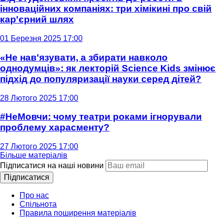
інноваційних компаніях: три хімікині про свій
кар'єрний шлях
01 Березня 2025 17:00
«Не нав'язувати, а збирати навколо
однодумців»: як лекторій Science Kids змінює
підхід до популяризації науки серед дітей?
28 Лютого 2025 17:00
#НеМовчи: чому театри роками ігнорували
проблему харасменту?
27 Лютого 2025 17:00
Більше матеріалів
Підписатися на наші новини
Підписатися
Про нас
Спільнота
Правила поширення матеріалів