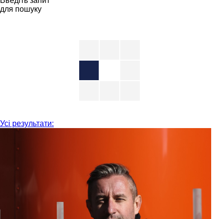
Введіть запит
для пошуку
Усі результати: