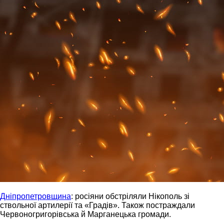
Дніпропетровщина
: росіяни обстріляли Нікополь зі
ствольної артилерії та «Градів». Також постраждали
Червоногригорівська й Марганецька громади.