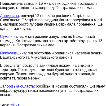
Пошкоджень зазнали 16 житлових будинків, господарчі
споруди, стадіон та газопровід. Постраждалих немає.
Донеччина
: ввечері 12 вересня росіяни обстріляли
Слов'янськ. Обстріли пошкодили багатоповерхівки в місті.
Внаслідок обстрілу одна людина отримала поранення, ще
одна — загинула.
Сумщина
: вісім мін росіяни запустили по Есманьській
громаді. Хотінська громада зазнала артобстрілу зранку 13
вересня. Постраждалих немає.
Миколаївщина
: під обстрілами опинилися населені пункти
Баштанського та Миколаївського районів.
В результаті обстрілів зайнялися пожежі на відкритій
території. Пошкоджені житлові будинки та господарські
споруди. Також постраждали будівлі одного з закладів
освіти та газові мережі.
Запорізька область
: російські військові обстріляли цивільну
інфраструктуру низки населених пунктів. Постраждалих
немає.
Теги:
Війна