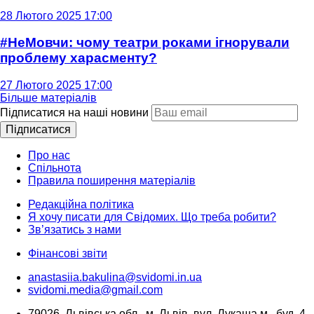
28 Лютого 2025 17:00
#НеМовчи: чому театри роками ігнорували
проблему харасменту?
27 Лютого 2025 17:00
Більше матеріалів
Підписатися на наші новини
Підписатися
Про нас
Спільнота
Правила поширення матеріалів
Редакційна політика
Я хочу писати для Свідомих. Що треба робити?
Зв’язатись з нами
Фінансові звіти
anastasiia.bakulina@svidomi.in.ua
svidomi.media@gmail.com
79026, Львівська обл., м. Львів, вул. Лукаша м., буд. 4,