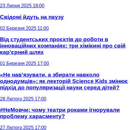
23 Липня 2025 18:00
Свідомі йдуть на паузу
02 Березня 2025 11:00
Від студентських проєктів до роботи в
інноваційних компаніях: три хімікині про свій
кар'єрний шлях
01 Березня 2025 17:00
«Не нав'язувати, а збирати навколо
однодумців»: як лекторій Science Kids змінює
підхід до популяризації науки серед дітей?
28 Лютого 2025 17:00
#НеМовчи: чому театри роками ігнорували
проблему харасменту?
27 Лютого 2025 17:00